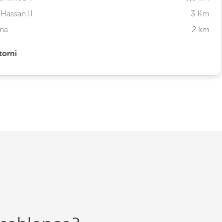
Hassan II
3 Km
ina
2 km
torni