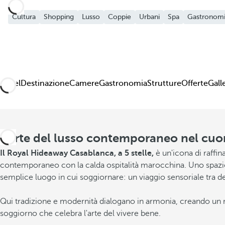
Cultura
Shopping
Lusso
Coppie
Urbani
Spa
Gastronom
Hotel
Destinazione
Camere
Gastronomia
Strutture
Offerte
Gall
L'arte del lusso contemporaneo nel cuo
Il Royal Hideaway Casablanca, a 5 stelle,
è un'icona di raffin
contemporaneo con la calda ospitalità marocchina. Uno spazio d
semplice luogo in cui soggiornare: un viaggio sensoriale tra d
Qui tradizione e modernità dialogano in armonia, creando un ri
soggiorno che celebra l'arte del vivere bene.