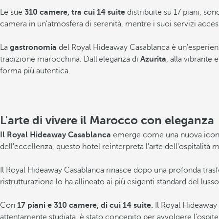
Le sue
310 camere, tra cui 14 suite
distribuite su 17 piani, so
camera in un'atmosfera di serenità, mentre i suoi servizi accessib
La
gastronomia
del Royal Hideaway Casablanca è un'esperienza 
tradizione marocchina. Dall'eleganza di
Azurita
, alla vibrante 
forma più autentica.
Condividere
Aggiungi ai preferiti
Guarda tutte le foto e i video
L'arte di vivere il Marocco con eleganza
Il Royal Hideaway Casablanca
emerge come una nuova icona de
dell'eccellenza, questo hotel reinterpreta l'arte dell'ospitalit
Il Royal Hideaway Casablanca rinasce dopo una profonda trasfo
ristrutturazione lo ha allineato ai più esigenti standard del lu
Con
17 piani e 310 camere, di cui 14 suite.
Il Royal Hideaway C
attentamente studiata, è stato concepito per avvolgere l'ospite 