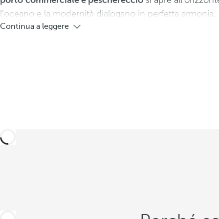
porto
commerciale e peschereccio
si apre all'orizzont
l'oceano e la modernità dialogano in perfetta armonia.
Continua a leggere