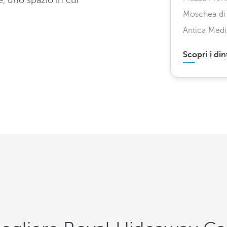
e, uno spazio in cui
Moschea di 
Antica Med
Scopri i din