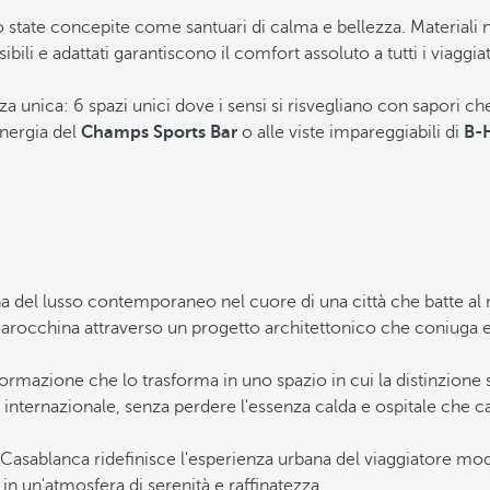
no state concepite come santuari di calma e bellezza. Materiali 
ili e adattati garantiscono il comfort assoluto a tutti i viaggiat
unica: 6 spazi unici dove i sensi si risvegliano con sapori ch
energia del
Champs Sports Bar
o alle viste impareggiabili di
B-
l lusso contemporaneo nel cuore di una città che batte al ritm
à marocchina attraverso un progetto architettonico che coniuga e
rmazione che lo trasforma in uno spazio in cui la distinzione
sso internazionale, senza perdere l'essenza calda e ospitale che 
asablanca ridefinisce l'esperienza urbana del viaggiatore moder
in un'atmosfera di serenità e raffinatezza.