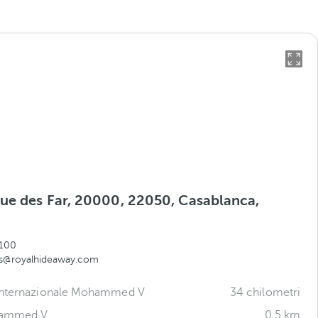
ue des Far, 20000, 22050, Casablanca,
o
100
es@royalhideaway.com
Internazionale Mohammed V
34 chilometri
hammed V
0,5 km