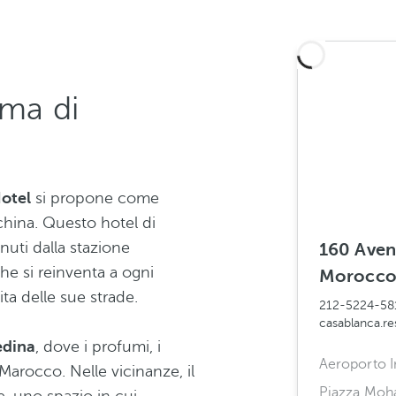
ima di
Hotel
si propone come
china. Questo hotel di
nuti dalla stazione
160 Aven
che si reinventa a ogni
Morocc
ita delle sue strade.
212-5224-58
casablanca.r
dina
, dove i profumi, i
Aeroporto 
Marocco. Nelle vicinanze, il
Piazza Mo