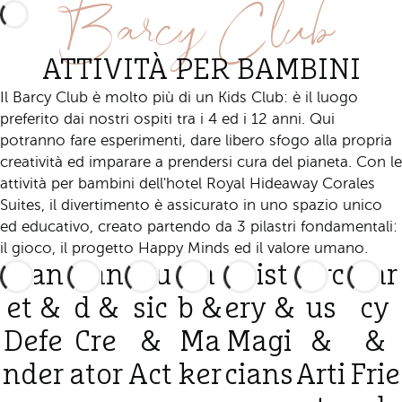
Barcy Club
ATTIVITÀ PER BAMBINI
Il Barcy Club è molto più di un Kids Club: è il luogo
preferito dai nostri ospiti tra i 4 ed i 12 anni. Qui
potranno fare esperimenti, dare libero sfogo alla propria
creatività ed imparare a prendersi cura del pianeta. Con le
attività per bambini dell'hotel Royal Hideaway Corales
Suites, il divertimento è assicurato in uno spazio unico
ed educativo, creato partendo da 3 pilastri fondamentali:
il gioco, il progetto Happy Minds ed il valore umano.
Plan
Han
Mu
La
Mist
Circ
Bar
et &
d &
sic
b &
ery &
us
cy
Defe
Cre
&
Ma
Magi
&
&
nder
ator
Act
ker
cians
Arti
Frie