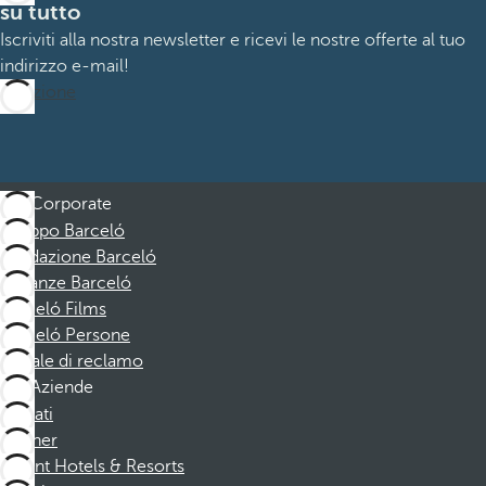
su tutto
Iscriviti alla nostra newsletter e ricevi le nostre offerte al tuo
indirizzo e-mail!
Iscrizione
Corporate
Gruppo Barceló
Fondazione Barceló
Vacanze Barceló
Barceló Films
Barceló Persone
Canale di reclamo
Aziende
Affiliati
Partner
Dorint Hotels & Resorts