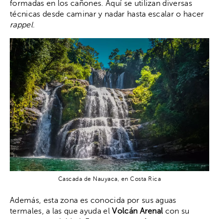
formadas en los cañones. Aquí se utilizan diversas
técnicas desde caminar y nadar hasta escalar o hacer
rappel
.
Cascada de Nauyaca, en Costa Rica
Además, esta zona es conocida por sus aguas
termales, a las que ayuda el
Volcán Arenal
con su