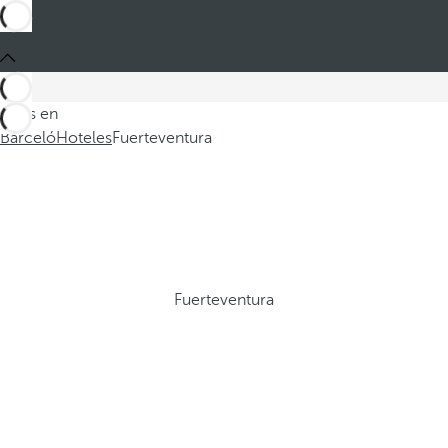
Estás en
Barceló
Hoteles
Fuerteventura
Fuerteventura