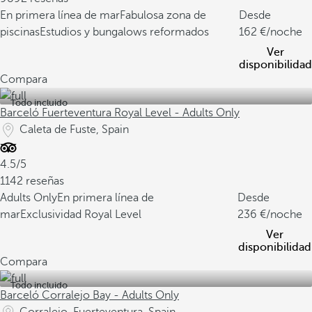
En primera línea de mar
Fabulosa zona de
Desde
piscinas
Estudios y bungalows reformados
162
/noche
Ver
disponibilidad
Compara
Todo incluido
Barceló Fuerteventura Royal Level - Adults Only
Caleta de Fuste, Spain
4.5/5
1142 reseñas
Adults Only
En primera línea de
Desde
mar
Exclusividad Royal Level
236
/noche
Ver
disponibilidad
Compara
Todo incluido
Barceló Corralejo Bay - Adults Only