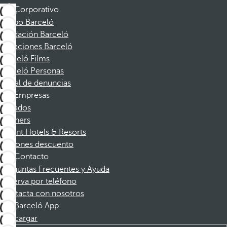
Corporativo
Grupo Barceló
Fundación Barceló
Vacaciones Barceló
Barceló Films
Barceló Personas
Canal de denuncias
Empresas
Afiliados
Partners
Dorint Hotels & Resorts
Cupones descuento
Contacto
Preguntas Frecuentes y Ayuda
Reserva por teléfono
Contacta con nosotros
Barceló App
Descargar