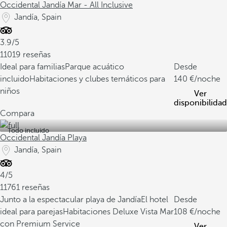
Occidental Jandía Mar - All Inclusive
Jandía, Spain
3.9/5
11019 reseñas
Ideal para familias
Parque acuático
Desde
incluido
Habitaciones y clubes temáticos para
140
/noche
niños
Ver
disponibilidad
Compara
Todo incluido
Occidental Jandía Playa
Jandía, Spain
4/5
11761 reseñas
Junto a la espectacular playa de Jandía
El hotel
Desde
ideal para parejas
Habitaciones Deluxe Vista Mar
108
/noche
con Premium Service
Ver