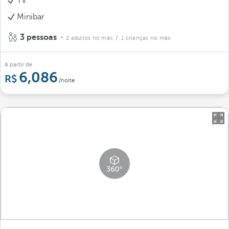
TV
Minibar
3 pessoas
2 adultos no máx.
/ 1 crianças no máx.
A partir de
6,086
/noite