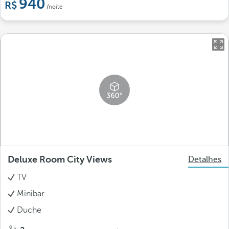
940
/noite
Deluxe Room City Views
Detalhes
TV
Minibar
Duche