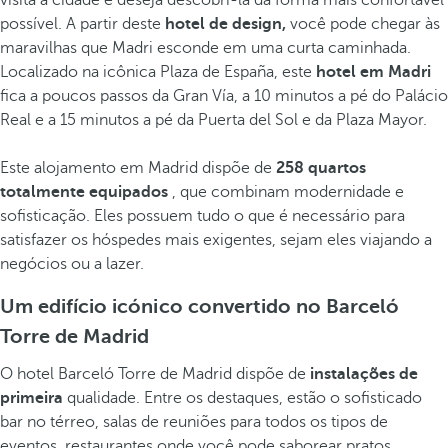
visita a cidade e deseja descobri-la da forma mais confortável
possível. A partir deste
hotel de design,
você pode chegar às
maravilhas que Madri esconde em uma curta caminhada.
Localizado na icônica Plaza de España, este
hotel em Madri
fica a poucos passos da Gran Vía, a 10 minutos a pé do Palácio
Real e a 15 minutos a pé da Puerta del Sol e da Plaza Mayor.
Este alojamento em Madrid dispõe de
258 quartos
totalmente equipados
, que combinam modernidade e
sofisticação. Eles possuem tudo o que é necessário para
satisfazer os hóspedes mais exigentes, sejam eles viajando a
negócios ou a lazer.
Um edifício icónico convertido no Barceló
Torre de Madrid
O hotel Barceló Torre de Madrid dispõe de
instalações de
primeira
qualidade. Entre os destaques, estão o sofisticado
bar no térreo, salas de reuniões para todos os tipos de
eventos, restaurantes onde você pode saborear pratos