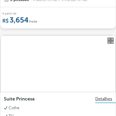
4 adultos no máx.
/ 4 crianças no máx.
A partir de
3,654
/noite
Suite Princesa
Detalhes
Cofre