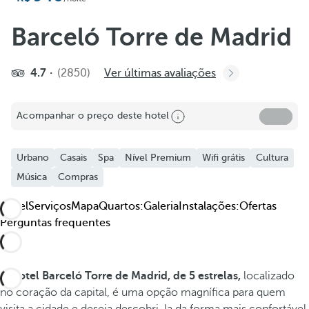
Adicionar aos favoritos
Ver mais fotos e vídeos
Barceló Torre de Madrid
4.7
(2850)
Ver últimas avaliações
Acompanhar o preço deste hotel
Urbano
Casais
Spa
Nível Premium
Wifi grátis
Cultura
Música
Compras
Hotel
Serviços
Mapa
Quartos:
Galeria
Instalações:
Ofertas
Perguntas frequentes
O
hotel Barceló Torre de Madrid, de 5 estrelas,
localizado
no coração da capital, é uma opção magnífica para quem