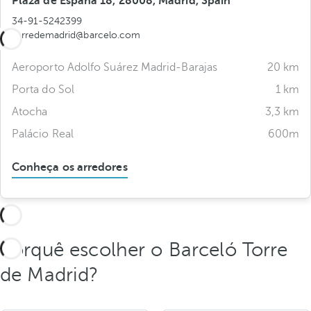
Plaza de Espana 18, 28008, Madrid, Spain
34-91-5242399
torredemadrid@barcelo.com
Aeroporto Adolfo Suárez Madrid-Barajas
20 km
Porta do Sol
1 km
Atocha
3,3 km
Palácio Real
600m
Conheça os arredores
Porquê escolher o Barceló Torre
de Madrid?