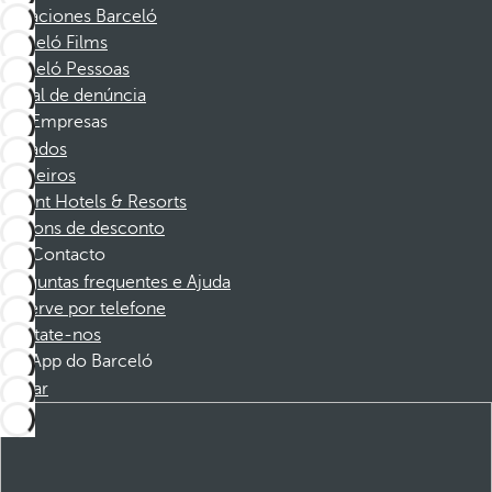
Vacaciones Barceló
Barceló Films
Barceló Pessoas
Canal de denúncia
Empresas
Afiliados
Parceiros
Dorint Hotels & Resorts
Cupons de desconto
Contacto
Perguntas frequentes e Ajuda
Reserve por telefone
Contate-nos
App do Barceló
Baixar