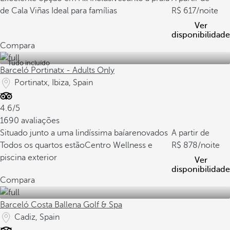
de Cala Viñas
Ideal para famílias
617
/noite
Ver
disponibilidade
Compara
Tudo incluído
Barceló Portinatx - Adults Only
Portinatx, Ibiza, Spain
4.6/5
1690 avaliações
Situado junto a uma lindíssima baía
renovados
A partir de
Todos os quartos estão
Centro Wellness e
878
/noite
piscina exterior
Ver
disponibilidade
Compara
Barceló Costa Ballena Golf & Spa
Cadiz, Spain