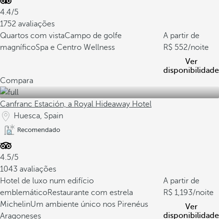
4.4/5
1752 avaliações
Quartos com vista
Campo de golfe
A partir de
magnífico
Spa e Centro Wellness
552
/noite
Ver
disponibilidade
Compara
Canfranc Estación, a Royal Hideaway Hotel
Huesca, Spain
Recomendado
4.5/5
1043 avaliações
Hotel de luxo num edifício
A partir de
emblemático
Restaurante com estrela
1,193
/noite
Michelin
Um ambiente único nos Pirenéus
Ver
disponibilidade
Aragoneses