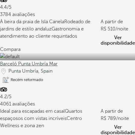
4.4/5
3784 avaliações
À beira da praia de Isla Canela
Rodeado de
A partir de
jardins de estilo andaluz
Gastronomia e
510
/noite
atendimento ao cliente requintados
Ver
disponibilidade
Compara
Barceló Punta Umbría Mar
Punta Umbría, Spain
Recém reformado
4.2/5
4061 avaliações
Ideal para escapadas em casal
Quartos
A partir de
espaçosos com vistas incríveis
Centro
789
/noite
Wellness e zona zen
Ver
disponibilidade