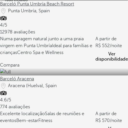
Barceló Punta Umbría Beach Resort
Punta Umbría, Spain
4/5
12978 avaliações
Numa paragem natural junto a uma praia
A partir de
virgem em Punta Umbría
Ideal para famílias e
552
/noite
crianças
Centro Spa e Wellness
Ver
disponibilidade
Compara
Barceló Aracena
Aracena (Huelva), Spain
4.6/5
774 avaliações
Excelente localização
Salas de reuniões e
A partir de
eventos
Bem-estarFitness
570
/noite