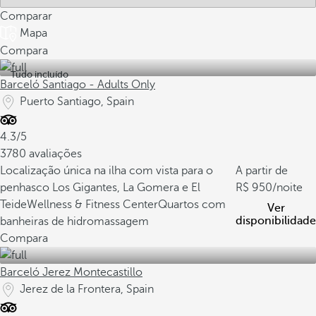
Comparar
Mapa
Compara
Tudo incluído
Barceló Santiago - Adults Only
Puerto Santiago, Spain
4.3/5
3780 avaliações
Localização única na ilha com vista para o
A partir de
penhasco Los Gigantes, La Gomera e El
950
/noite
Teide
Wellness & Fitness Center
Quartos com
Ver
disponibilidade
banheiras de hidromassagem
Compara
Barceló Jerez Montecastillo
Jerez de la Frontera, Spain