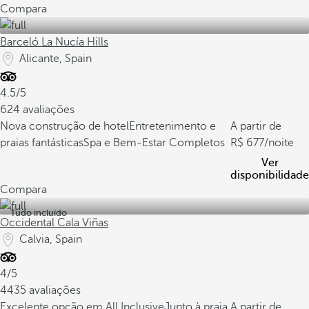
Compara
Barceló La Nucía Hills
Alicante, Spain
4.5/5
624 avaliações
Nova construção de hotel
Entretenimento e
A partir de
praias fantásticas
Spa e Bem-Estar Completos
677
/noite
Ver
disponibilidade
Compara
Tudo incluído
Occidental Cala Viñas
Calvia, Spain
4/5
4435 avaliações
Excelente opção em All Inclusive
Junto à praia
A partir de