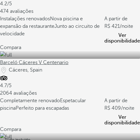
4.2/5
474 avaliações
Instalações renovados
Nova piscina e
A partir de
expansão da restaurante
Junto ao circuito de
421
/noite
velocidade
Ver
disponibilidade
Compara
Barceló Cáceres V Centenario
Cáceres, Spain
4.7/5
2064 avaliações
Completamente renovado
Espetacular
A partir de
piscina
Perfeito para escapadas
409
/noite
Ver
disponibilidade
Compara
Tudo incluído