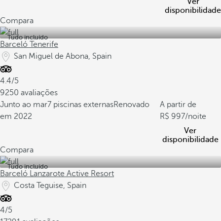
Ver
disponibilidade
Compara
Tudo incluído
Barceló Tenerife
San Miguel de Abona, Spain
4.4/5
9250 avaliações
Junto ao mar
7 piscinas externas
Renovado
A partir de
em 2022
997
/noite
Ver
disponibilidade
Compara
Tudo incluído
Barceló Lanzarote Active Resort
Costa Teguise, Spain
4/5