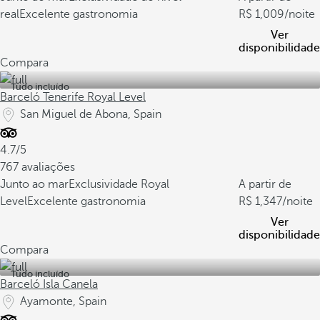
real
Excelente gastronomia
1,009
/noite
Ver
disponibilidade
Compara
Tudo incluído
Barceló Tenerife Royal Level
San Miguel de Abona, Spain
4.7/5
767 avaliações
Junto ao mar
Exclusividade Royal
A partir de
Level
Excelente gastronomia
1,347
/noite
Ver
disponibilidade
Compara
Tudo incluído
Barceló Isla Canela
Ayamonte, Spain