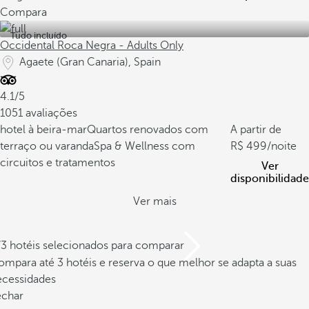
Compara
Tudo incluído
Occidental Roca Negra - Adults Only
Agaete (Gran Canaria), Spain
4.1/5
1051 avaliações
hotel à beira-mar
Quartos renovados com
A partir de
terraço ou varanda
Spa & Wellness com
499
/noite
circuitos e tratamentos
Ver
disponibilidade
Ver mais
/3 hotéis selecionados para comparar
mpara até 3 hotéis e reserva o que melhor se adapta a suas
ecessidades
echar