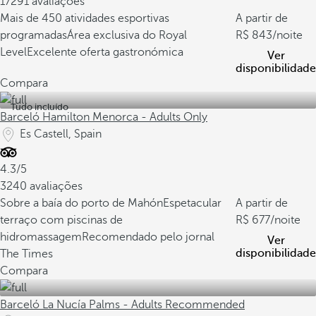
17291 avaliações
Mais de 450 atividades esportivas
A partir de
programadas
Área exclusiva do Royal
843
/noite
Level
Excelente oferta gastronómica
Ver
disponibilidade
Compara
Tudo incluído
Barceló Hamilton Menorca - Adults Only
Es Castell, Spain
4.3/5
3240 avaliações
Sobre a baía do porto de Mahón
Espetacular
A partir de
terraço com piscinas de
677
/noite
hidromassagem
Recomendado pelo jornal
Ver
disponibilidade
The Times
Compara
Barceló La Nucía Palms - Adults Recommended