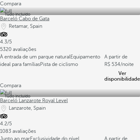
Compara
Tudo incluído
Barceló Cabo de Gata
Retamar, Spain
4.3/5
5320 avaliações
À entrada de um parque natural
Equipamento
A partir de
ideal para famílias
Pista de ciclismo
534
/noite
Ver
disponibilidade
Compara
Tudo incluído
Barceló Lanzarote Royal Level
Lanzarote, Spain
4.2/5
1083 avaliações
Junto ao mar
Exclusividade do nível
A partir de