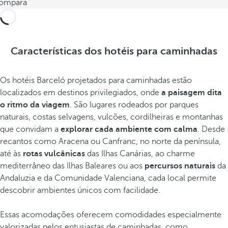
ompara
Características dos hotéis para caminhadas
Os hotéis Barceló projetados para caminhadas estão
localizados em destinos privilegiados, onde
a paisagem dita
o ritmo da viagem
. São lugares rodeados por parques
naturais, costas selvagens, vulcões, cordilheiras e montanhas
que convidam a
explorar cada ambiente com calma
. Desde
recantos como Aracena ou Canfranc, no norte da península,
até às
rotas vulcânicas
das Ilhas Canárias, ao charme
mediterrâneo das Ilhas Baleares ou aos
percursos naturais
da
Andaluzia e da Comunidade Valenciana, cada local permite
descobrir ambientes únicos com facilidade.
Essas acomodações oferecem comodidades especialmente
valorizadas pelos entusiastas de caminhadas, como