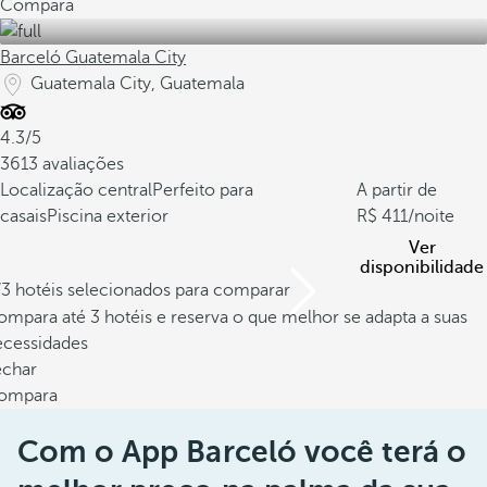
Compara
Barceló Guatemala City
Guatemala City, Guatemala
4.3/5
3613 avaliações
Localização central
Perfeito para
A partir de
casais
Piscina exterior
411
/noite
Ver
disponibilidade
/3 hotéis selecionados para comparar
mpara até 3 hotéis e reserva o que melhor se adapta a suas
ecessidades
echar
ompara
Com o App Barceló você terá o