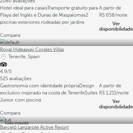
2080 avaliações
Hotel ideal para casais
Transporte gratuito para
A partir de
Playa del Inglés e Dunas de Maspalomas
2
658
/noite
piscinas exteriores rodeadas por jardins
Ver
disponibilidade
Compara
Royal Hideaway Corales Villas
Tenerife, Spain
4.9/5
525 avaliações
Gastronomia com identidade própria
Design
A partir de
exclusivo inspirado na costa de Tenerife
Suítes
1,211
/noite
Junior com piscina
Ver
disponibilidade
Compara
Tudo incluído
Barceló Lanzarote Active Resort