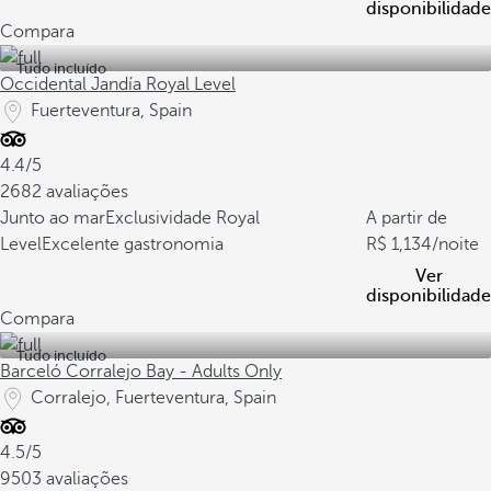
disponibilidade
Compara
Tudo incluído
Occidental Jandía Royal Level
Fuerteventura, Spain
4.4/5
2682 avaliações
Junto ao mar
Exclusividade Royal
A partir de
Level
Excelente gastronomia
1,134
/noite
Ver
disponibilidade
Compara
Tudo incluído
Barceló Corralejo Bay - Adults Only
Corralejo, Fuerteventura, Spain
4.5/5
9503 avaliações