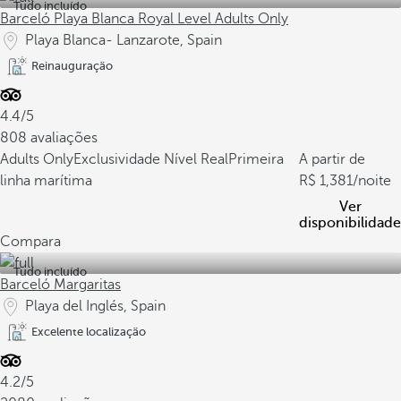
Tudo incluído
Barceló Playa Blanca Royal Level Adults Only
Playa Blanca- Lanzarote, Spain
Reinauguração
4.4/5
808 avaliações
Adults Only
Exclusividade Nível Real
Primeira
A partir de
linha marítima
1,381
/noite
Ver
disponibilidade
Compara
Tudo incluído
Barceló Margaritas
Playa del Inglés, Spain
Excelente localização
4.2/5