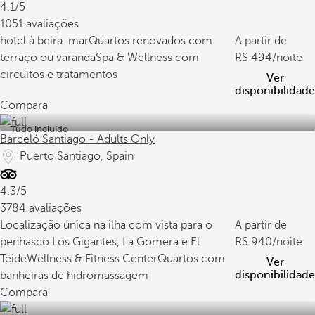
4.1/5
1051 avaliações
hotel à beira-mar
Quartos renovados com
A partir de
terraço ou varanda
Spa & Wellness com
494
/noite
circuitos e tratamentos
Ver
disponibilidade
Compara
Tudo incluído
Barceló Santiago - Adults Only
Puerto Santiago, Spain
4.3/5
3784 avaliações
Localização única na ilha com vista para o
A partir de
penhasco Los Gigantes, La Gomera e El
940
/noite
Teide
Wellness & Fitness Center
Quartos com
Ver
disponibilidade
banheiras de hidromassagem
Compara