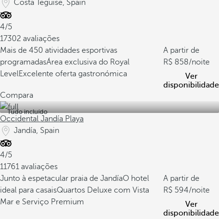
Costa Teguise, Spain
4/5
17302 avaliações
Mais de 450 atividades esportivas
A partir de
programadas
Área exclusiva do Royal
858
/noite
Level
Excelente oferta gastronómica
Ver
disponibilidade
Compara
Tudo incluído
Occidental Jandía Playa
Jandía, Spain
4/5
11761 avaliações
Junto à espetacular praia de Jandía
O hotel
A partir de
ideal para casais
Quartos Deluxe com Vista
594
/noite
Mar e Serviço Premium
Ver
disponibilidade