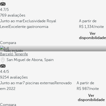
4.7/5
769 avaliações
Junto ao mar
Exclusividade Royal
A partir de
Level
Excelente gastronomia
1,334
/noite
Ver
disponibilidade
Compara
Tudo incluído
Barceló Tenerife
San Miguel de Abona, Spain
4.4/5
9254 avaliações
Junto ao mar
7 piscinas externas
Renovado
A partir de
em 2022
987
/noite
Ver
disponibilidade
Compara