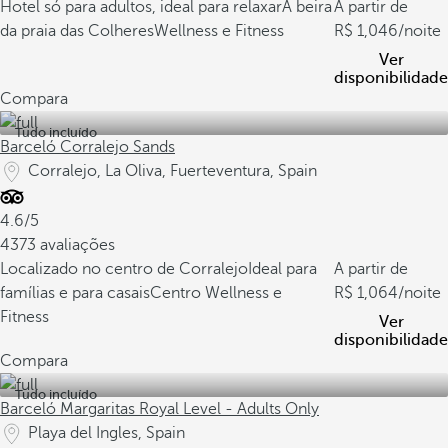
Hotel só para adultos, ideal para relaxar
À beira
A partir de
da praia das Colheres
Wellness e Fitness
1,046
/noite
Ver
disponibilidade
Compara
Tudo incluído
Barceló Corralejo Sands
Corralejo, La Oliva, Fuerteventura, Spain
4.6/5
4373 avaliações
Localizado no centro de Corralejo
Ideal para
A partir de
famílias e para casais
Centro Wellness e
1,064
/noite
Fitness
Ver
disponibilidade
Compara
Tudo incluído
Barceló Margaritas Royal Level - Adults Only
Playa del Ingles, Spain