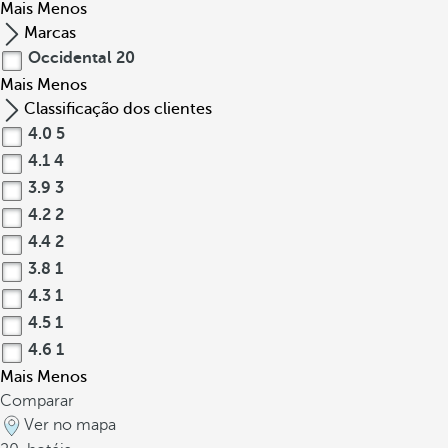
Mais
Menos
Marcas
Occidental
20
Mais
Menos
Classificação dos clientes
4.0
5
4.1
4
3.9
3
4.2
2
4.4
2
3.8
1
4.3
1
4.5
1
4.6
1
Mais
Menos
Comparar
Ver no mapa