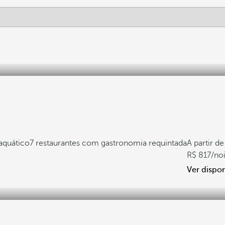
 aquático
7 restaurantes com gastronomia requintada
A partir de
817
/no
Ver dispon