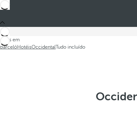
Estes em
Barceló
Hotéis
Occidental
Tudo incluído
Occiden