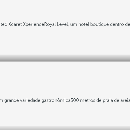
ited Xcaret Xperience
Royal Level, um hotel boutique dentro 
om grande variedade gastronômica
300 metros de praia de areia