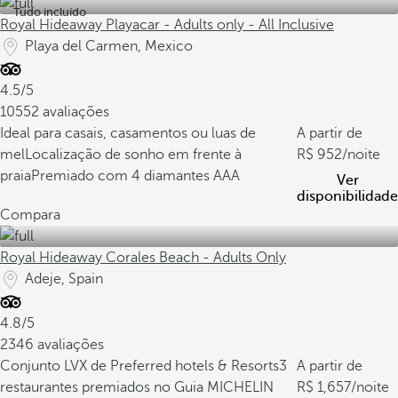
Tudo incluído
Royal Hideaway Playacar - Adults only - All Inclusive
Playa del Carmen, Mexico
4.5/5
10552 avaliações
Ideal para casais, casamentos ou luas de
A partir de
mel
Localização de sonho em frente à
952
/noite
praia
Premiado com 4 diamantes AAA
Ver
disponibilidade
Compara
Royal Hideaway Corales Beach - Adults Only
Adeje, Spain
4.8/5
2346 avaliações
Conjunto LVX de Preferred hotels & Resorts
3
A partir de
restaurantes premiados no Guia MICHELIN
1,657
/noite