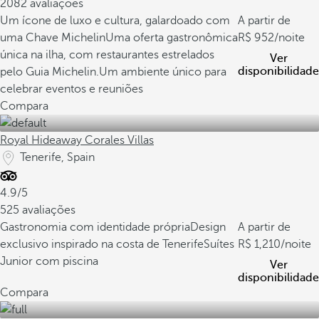
2082 avaliações
Um ícone de luxo e cultura, galardoado com
A partir de
uma Chave Michelin
Uma oferta gastronômica
952
/noite
única na ilha, com restaurantes estrelados
Ver
disponibilidade
pelo Guia Michelin.
Um ambiente único para
celebrar eventos e reuniões
Compara
Royal Hideaway Corales Villas
Tenerife, Spain
4.9/5
525 avaliações
Gastronomia com identidade própria
Design
A partir de
exclusivo inspirado na costa de Tenerife
Suítes
1,210
/noite
Junior com piscina
Ver
disponibilidade
Compara