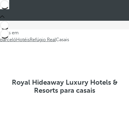
Estes em
Barceló
Hotéis
Refúgio Real
Casais
Royal Hideaway Luxury Hotels &
Resorts para casais