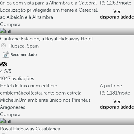
única com vista para a Alhambra e a Catedral
1,263
/noite
Localização privilegiada em frente à Catedral,
Ver
disponibilidade
ao Albaicín e à Alhambra
Compara
Canfranc Estación, a Royal Hideaway Hotel
Huesca, Spain
Recomendado
4.5/5
1047 avaliações
Hotel de luxo num edifício
A partir de
emblemático
Restaurante com estrela
1,181
/noite
Michelin
Um ambiente único nos Pirenéus
Ver
disponibilidade
Aragoneses
Compara
Royal Hideaway Casablanca