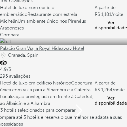
1045 avaliações
Hotel de luxo num edifício
A partir de
emblemático
Restaurante com estrela
1,181
/noite
Michelin
Um ambiente único nos Pirenéus
Ver
disponibilidade
Aragoneses
Compara
Palacio Gran Vía, a Royal Hideaway Hotel
Granada, Spain
4.9/5
295 avaliações
Hotel de luxo em edifício histórico
Cobertura
A partir de
única com vista para a Alhambra e a Catedral
1,264
/noite
Localização privilegiada em frente à Catedral,
Ver
disponibilidade
ao Albaicín e à Alhambra
/3 hotéis selecionados para comparar
mpara até 3 hotéis e reserva o que melhor se adapta a suas
ecessidades