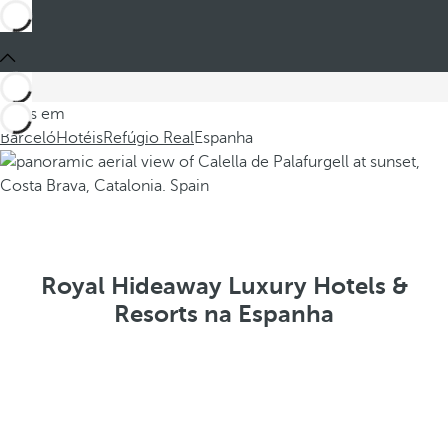
Estes em
Barceló
Hotéis
Refúgio Real
Espanha
Royal Hideaway Luxury Hotels &
Resorts na Espanha