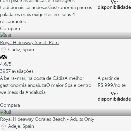
com piscinas asiáticas e massagens
Ver
disponibilidade
tradicionais tailandesas
Gastronomia para os
paladares mais exigentes em seus 4
restaurantes
Compara
Royal Hideaway Sancti Petri
Cádiz, Spain
4.6/5
3937 avaliações
À beira-mar, na costa de Cádiz
A melhor
A partir de
gastronomia andaluza
O maior Spa e centro
999
/noite
wellness da Andaluzia
Ver
disponibilidade
Compara
Royal Hideaway Corales Beach - Adults Only
Adeje, Spain