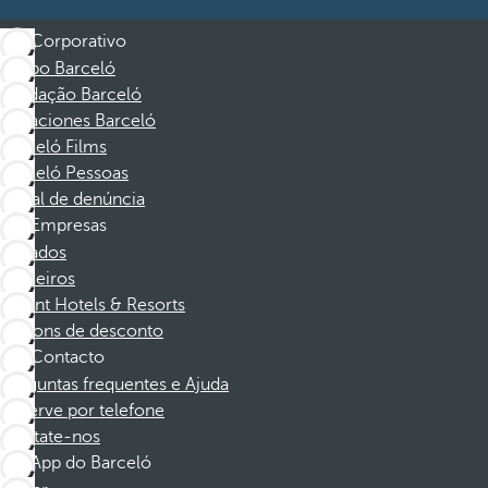
Corporativo
Grupo Barceló
Fundação Barceló
Vacaciones Barceló
Barceló Films
Barceló Pessoas
Canal de denúncia
Empresas
Afiliados
Parceiros
Dorint Hotels & Resorts
Cupons de desconto
Contacto
Perguntas frequentes e Ajuda
Reserve por telefone
Contate-nos
App do Barceló