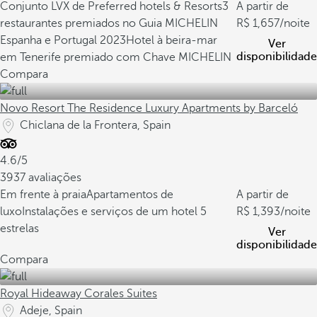
Conjunto LVX de Preferred hotels & Resorts
3
A partir de
restaurantes premiados no Guia MICHELIN
1,657
/noite
Espanha e Portugal 2023
Hotel à beira-mar
Ver
disponibilidade
em Tenerife premiado com Chave MICHELIN
Compara
Novo Resort The Residence Luxury Apartments by Barceló
Chiclana de la Frontera, Spain
4.6/5
3937 avaliações
Em frente à praia
Apartamentos de
A partir de
luxo
Instalações e serviços de um hotel 5
1,393
/noite
estrelas
Ver
disponibilidade
Compara
Royal Hideaway Corales Suites
Adeje, Spain