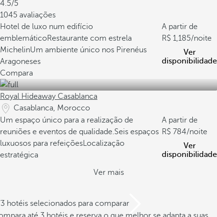
4.5/5
1045 avaliações
Hotel de luxo num edifício
A partir de
emblemático
Restaurante com estrela
1,185
/noite
Michelin
Um ambiente único nos Pirenéus
Ver
disponibilidade
Aragoneses
Compara
Royal Hideaway Casablanca
Casablanca, Morocco
Um espaço único para a realização de
A partir de
reuniões e eventos de qualidade.
Seis espaços
784
/noite
luxuosos para refeições
Localização
Ver
disponibilidade
estratégica
Ver mais
/3 hotéis selecionados para comparar
mpara até 3 hotéis e reserva o que melhor se adapta a suas