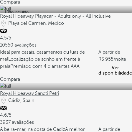
Compara
Tudo incluído
Royal Hideaway Playacar - Adults only - All Inclusive
Playa del Carmen, Mexico
4.5/5
10550 avaliações
Ideal para casais, casamentos ou luas de
A partir de
mel
Localização de sonho em frente à
955
/noite
praia
Premiado com 4 diamantes AAA
Ver
disponibilidade
Compara
Royal Hideaway Sancti Petri
Cádiz, Spain
4.6/5
3937 avaliações
À beira-mar, na costa de Cádiz
A melhor
A partir de