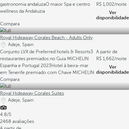
gastronomia andaluza
O maior Spa e centro
1,002
/noite
wellness da Andaluzia
Ver
disponibilidade
Compara
Royal Hideaway Corales Beach - Adults Only
Adeje, Spain
Conjunto LVX de Preferred hotels & Resorts
3
A partir de
restaurantes premiados no Guia MICHELIN
1,662
/noite
Espanha e Portugal 2023
Hotel à beira-mar
Ver
disponibilidade
em Tenerife premiado com Chave MICHELIN
Compara
Royal Hideaway Corales Suites
Adeje, Spain
4.8/5
2468 avaliações
A partir de