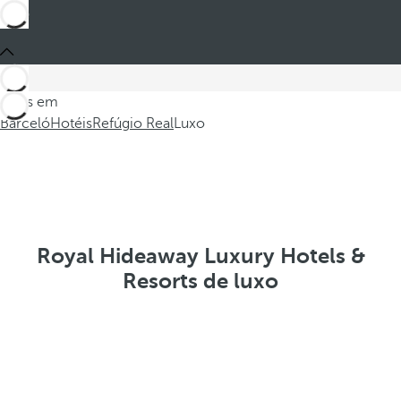
Estes em
Barceló
Hotéis
Refúgio Real
Luxo
Royal Hideaway Luxury Hotels &
Resorts de luxo