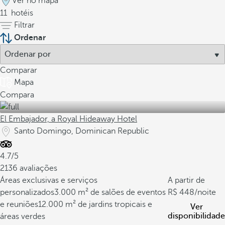
Ver no mapa
11
hotéis
Filtrar
Ordenar
Comparar
Mapa
Compara
El Embajador, a Royal Hideaway Hotel
Santo Domingo, Dominican Republic
4.7/5
2136 avaliações
Áreas exclusivas e serviços
A partir de
personalizados
3.000 m² de salões de eventos
448
/noite
e reuniões
12.000 m² de jardins tropicais e
Ver
disponibilidade
áreas verdes