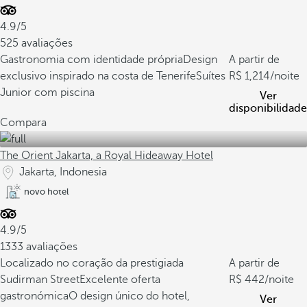
4.9/5
525 avaliações
Gastronomia com identidade própria
Design
A partir de
exclusivo inspirado na costa de Tenerife
Suítes
1,214
/noite
Junior com piscina
Ver
disponibilidade
Compara
The Orient Jakarta, a Royal Hideaway Hotel
Jakarta, Indonesia
novo hotel
4.9/5
1333 avaliações
Localizado no coração da prestigiada
A partir de
Sudirman Street
Excelente oferta
442
/noite
gastronómica
O design único do hotel,
Ver