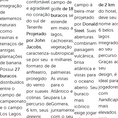
confortável
campo de
de 2 km
campo à
integração
e agradável
de 18
golfe
beira-mar
do hotel,
de
no coração
buracos
se
projetado
deve seu
elementos
do sul de
estende
Donald
nome ao
por
naturais
Tenerife.
em meio a
6 belos
Steel
. Suas
como
Projetado
lagos,
lagos
aberturas
ravinas e
por John
cachoeiras,
integrad
combinam
terraços de
Jacobs
,
vegetação
ao seu
paisagem
antigas
caracteriza-
subtropical
percurso.
vulcânica,
plantações
se por seu
e milhares
Graças a
brisa
de banana.
formato de
de
seu
atlântica e
27
Possui
anfiteatro,
palmeiras.
design, é
vistas para
buracos
protegido
As vistas
ideal par
o oceano
distribuídos
do vento
para o
jogadore
aberto. Seu
entre o
por suaves
Atlântico e
com
buraco
campo de
colinas. Seu
para La
handicap
mais
campeonato
percurso de
Gomera,
mais
icônico
e o campo
6 km, seus
juntamente
elevados 
exige jogar
Los Lagos.
greens
com o seu