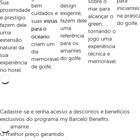
para
sobre o
Sua
bem
design
iniciantes
mar para
proximidade
cuidados e
exigente,
na prátic
alcançar o
e prestígio
vistas
fazem dele
suas
do golfe.
green,
fazem dele
uma
para o
tornando o
uma
referência
oceano
jogo uma
extensão
para os
criam um
experiência
natural da
amantes
dia
técnica e
sua
do golfe.
memorável
memorável.
experiência
de golfe.
no hotel.
Cadastre-se e tenha acesso a descontos e benefícios
exclusivos do programa my Barceló Benefits.
O melhor preço garantido