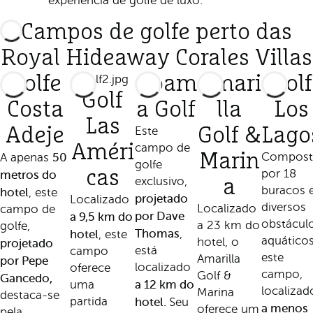
experiência de golfe de luxo.
Campos de golfe perto das
Royal Hideaway Corales Villas
Golfe
Abam
Amari
Golf
Golf
Costa
a Golf
lla
Los
Las
Adeje
Este
Golf &
Lago
Améri
campo de
50
Marin
Compos
A apenas
golfe
cas
por 18
metros do
exclusivo,
a
buracos 
hotel
, este
projetado
Localizado
diversos
Localizado
campo de
por Dave
a 9,5 km do
obstácul
a 23 km do
golfe,
Thomas
hotel
,
, este
aquáticos
hotel, o
projetado
está
campo
este
Amarilla
por Pepe
localizado
oferece
campo,
Golf &
Gancedo,
a 12 km do
uma
localizad
Marina
destaca-se
partida
hotel.
Seu
a menos
oferece um
pela