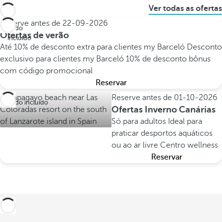
Ver todas as ofertas
Reserve antes de
22-09-2026
Tudo
Ofertas de verão
incluído
Até 10% de desconto extra para clientes my Barceló
Desconto
exclusivo para clientes my Barceló
10% de desconto bônus
com código promocional
Reservar
Reserve antes de
01-10-2026
Tudo incluído
Ofertas Inverno Canárias
Só para adultos
Ideal para
praticar desportos aquáticos
ou ao ar livre
Centro wellness
Reservar