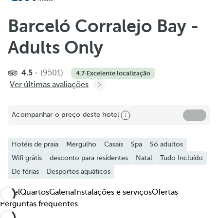
Adicionar aos favoritos
Ver mais imagens e vídeos
Barceló Corralejo Bay -
Adults Only
4.5
(9501)
4.7
·
Excelente localização
Ver últimas avaliações
Acompanhar o preço deste hotel
Hotéis de praia
Mergulho
Casais
Spa
Só adultos
Wifi grátis
desconto para residentes
Natal
Tudo Incluído
De férias
Desportos aquáticos
Hotel
Quartos
Galeria
Instalações e serviços
Ofertas
Perguntas frequentes