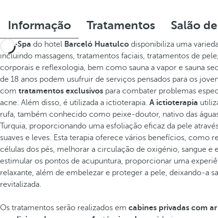
Informação
Tratamentos
Salão de
O
U-Spa
do hotel
Barceló Huatulco
disponibiliza uma varied
incluindo massagens, tratamentos faciais, tratamentos de pele,
corporais e reflexologia, bem como sauna a vapor e sauna s
de 18 anos podem usufruir de serviços pensados para os jove
com
tratamentos exclusivos
para combater problemas espec
acne. Além disso, é utilizada a ictioterapia.
A ictioterapia
utili
rufa, também conhecido como peixe-doutor, nativo das água
Turquia, proporcionando uma esfoliação eficaz da pele atravé
suaves e leves. Esta terapia oferece vários benefícios, como r
células dos pés, melhorar a circulação de oxigénio, sangue e 
estimular os pontos de acupuntura, proporcionar uma experiên
relaxante, além de embelezar e proteger a pele, deixando-a s
revitalizada.
Os tratamentos serão realizados em
cabines privadas com ar