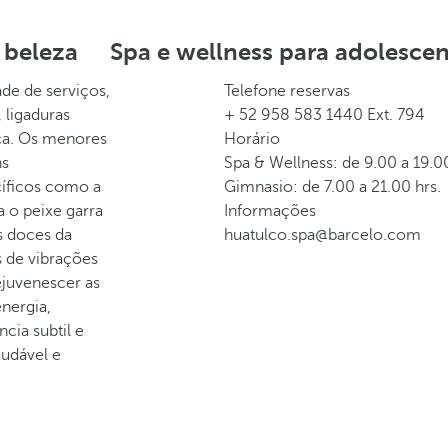
 beleza
Spa e wellness para adolesce
ade de serviços,
Telefone reservas
 ligaduras
+ 52 958 583 1440 Ext. 794
eca. Os menores
Horário
ns
Spa & Wellness: de 9.00 a 19.00
íficos como a
Gimnasio: de 7.00 a 21.00 hrs.
za o peixe garra
Informações
s doces da
huatulco.spa@barcelo.com
s de vibrações
ejuvenescer as
energia,
cia subtil e
audável e