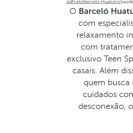
Barceló
Barceló Huatulco
Saúde
O
Barceló Huat
com especiali
relaxamento in
com tratament
exclusivo Teen S
casais. Além dis
quem busca u
cuidados com
desconexão, o