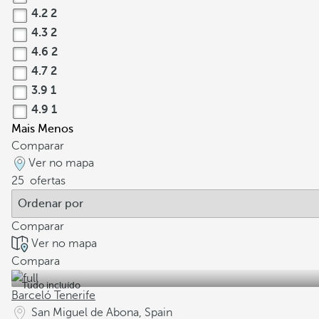
4.2
2
4.3
2
4.6
2
4.7
2
3.9
1
4.9
1
Mais
Menos
Comparar
Ver no mapa
25
ofertas
Comparar
Ver no mapa
Compara
Tudo incluído
Barceló Tenerife
San Miguel de Abona, Spain