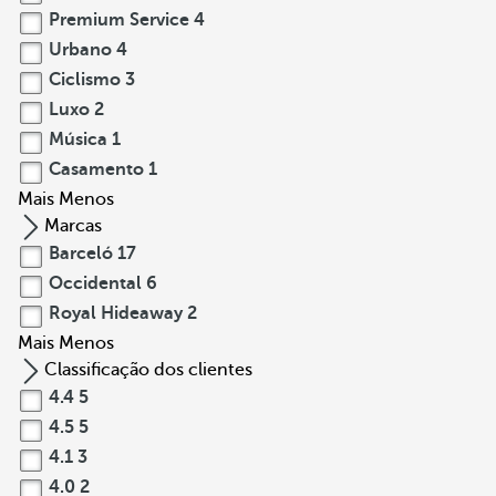
Premium Service
4
Urbano
4
Ciclismo
3
Luxo
2
Música
1
Casamento
1
Mais
Menos
Marcas
Barceló
17
Occidental
6
Royal Hideaway
2
Mais
Menos
Classificação dos clientes
4.4
5
4.5
5
4.1
3
4.0
2