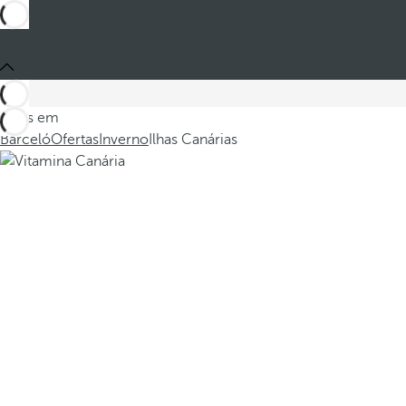
Estes em
Barceló
Ofertas
Inverno
Ilhas Canárias