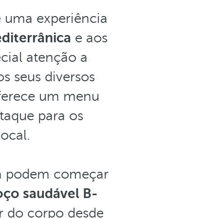
e uma experiência
diterrânica
e aos
cial atenção a
s seus diversos
 oferece um menu
taque para os
ocal.
ela podem começar
oço saudável B-
ar do corpo desde