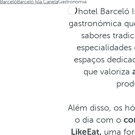
Barceló
Barceló Isla Canela
Gastronomia
O hotel Barceló 
gastronómica q
sabores tradi
especialidade
espaços dedicad
que valoriza
prod
Além disso, os h
o dia com o
co
LikeEat,
uma form