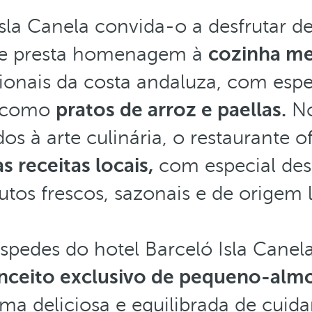
Isla Canela convida-o a desfrutar d
ue presta homenagem à
cozinha me
cionais da costa andaluza, com espe
s como
pratos de arroz e paellas.
No
os à arte culinária, o restaurante
as receitas locais,
com especial des
utos frescos, sazonais e de origem l
óspedes do hotel Barceló Isla Can
nceito exclusivo de pequeno-alm
a deliciosa e equilibrada de cuid