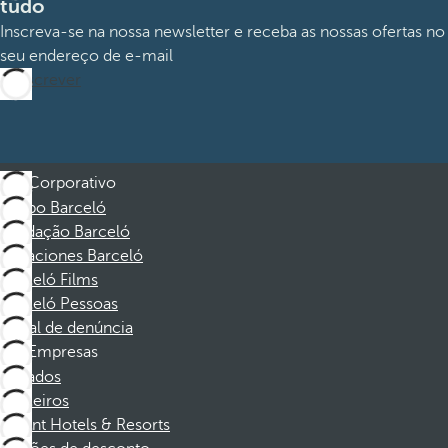
tudo
Inscreva-se na nossa newsletter e receba as nossas ofertas no
seu endereço de e-mail
Subscrever
Corporativo
Grupo Barceló
Fundação Barceló
Vacaciones Barceló
Barceló Films
Barceló Pessoas
Canal de denúncia
Empresas
Afiliados
Parceiros
Dorint Hotels & Resorts