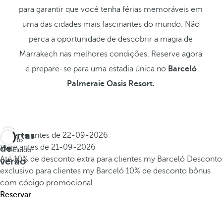
para garantir que você tenha férias memoráveis em
uma das cidades mais fascinantes do mundo. Não
perca a oportunidade de descobrir a magia de
Marrakech nas melhores condições. Reserve agora
e prepare-se para uma estadia única no
Barceló
Palmeraie Oasis Resort.
Ofertas
Reserve antes de
22-09-2026
Tudo
de
Viaje antes de
21-09-2026
incluído
Até 10% de desconto extra para clientes my Barceló
Desconto
verão
exclusivo para clientes my Barceló
10% de desconto bônus
com código promocional
Reservar