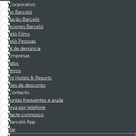
Corporativo
Grupo Barceló
Fundação Barceló
Vacaciones Barceló
Barceló Films
Barceló Pessoas
Canal de denúncia
Empresas
Afiliados
Parceiros
Dorint Hotels & Resorts
Cupões de desconto
Contacto
Perguntas frequentes e ajuda
Reserva por telefone
Contacte connosco
Barceló App
Instalar