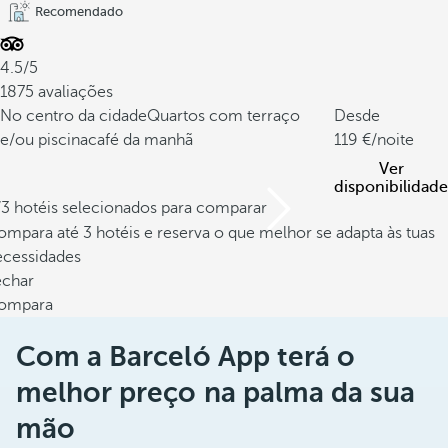
Recomendado
4.5/5
1875 avaliações
No centro da cidade
Quartos com terraço
Desde
e/ou piscina
café da manhã
119
/noite
Ver
disponibilidade
/3 hotéis selecionados para comparar
mpara até 3 hotéis e reserva o que melhor se adapta às tuas
ecessidades
echar
ompara
Com a Barceló App terá o
melhor preço na palma da sua
mão