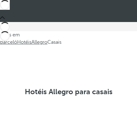
Estes em
Barceló
Hotéis
Allegro
Casais
Hotéis Allegro para casais