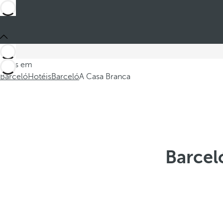
Estes em
Barceló
Hotéis
Barceló
A Casa Branca
Barcel