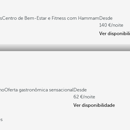
s
Centro de Bem-Estar e Fitness com Hammam
Desde
140
/noite
Ver disponibil
lho
Oferta gastronômica sensacional
Desde
62
/noite
Ver disponibilidade
es