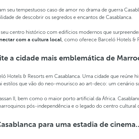
veram seu tempestuoso caso de amor no drama de guerra Cas
ilidade de descobrir os segredos e encantos de Casablanca.
a o seu centro histórico com edifícios modernos que surpreen
nectar com a cultura local
, como oferece Barceló Hotels & 
site a cidade mais emblemática de Marro
arceló Hotels & Resorts em Casablanca. Uma cidade que reúne hi
lui estilos que vão do neo-mourisco ao art-deco: um cenário 
Hassan II, bem como o maior porto artificial da África. Casabla
arroquinos pós-independência e o legado do centro cultural 
Casablanca para uma estadia de cinema