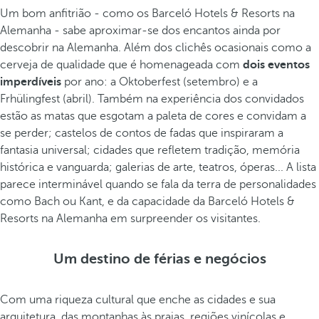
Um bom anfitrião - como os Barceló Hotels & Resorts na
Alemanha - sabe aproximar-se dos encantos ainda por
descobrir na Alemanha. Além dos clichês ocasionais como a
cerveja de qualidade que é homenageada com
dois eventos
imperdíveis
por ano: a Oktoberfest (setembro) e a
Frhülingfest (abril). Também na experiência dos convidados
estão as matas que esgotam a paleta de cores e convidam a
se perder; castelos de contos de fadas que inspiraram a
fantasia universal; cidades que refletem tradição, memória
histórica e vanguarda; galerias de arte, teatros, óperas... A lista
parece interminável quando se fala da terra de personalidades
como Bach ou Kant, e da capacidade da Barceló Hotels &
Resorts na Alemanha em surpreender os visitantes.
Um destino de férias e negócios
Com uma riqueza cultural que enche as cidades e sua
arquitetura, das montanhas às praias, regiões vinícolas e