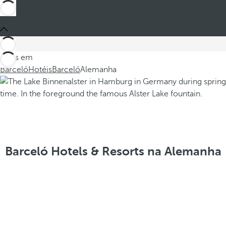
Estes em
Barceló
Hotéis
Barceló
Alemanha
Barceló Hotels & Resorts na Alemanha