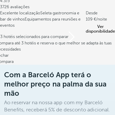
4.3/5
3726 avaliações
Excelente localização
Seleta gastronomia e
Desde
bar de vinhos
Equipamentos para reuniões e
109
/noite
eventos
Ver
disponibilidade
/3 hotéis selecionados para comparar
mpara até 3 hotéis e reserva o que melhor se adapta às tuas
ecessidades
echar
ompara
Com a Barceló App terá o
melhor preço na palma da sua
mão
Ao reservar na nossa app com my Barceló
Benefits, receberá 5% de desconto adicional.