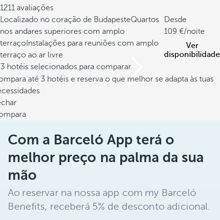
1211 avaliações
Localizado no coração de Budapeste
Quartos
Desde
nos andares superiores com amplo
109
/noite
terraço
Instalações para reuniões com amplo
Ver
disponibilidade
terraço ao ar livre
/3 hotéis selecionados para comparar
mpara até 3 hotéis e reserva o que melhor se adapta às tuas
ecessidades
echar
ompara
Com a Barceló App terá o
melhor preço na palma da sua
mão
Ao reservar na nossa app com my Barceló
Benefits, receberá 5% de desconto adicional.