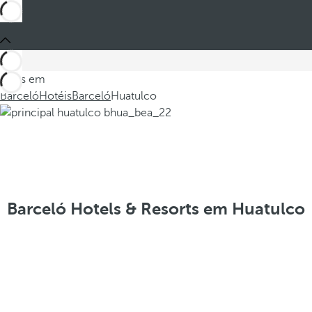
Estes em
Barceló
Hotéis
Barceló
Huatulco
Barceló Hotels & Resorts em Huatulco