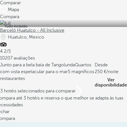
Comparar
Mapa
Compara
Tudo incluído
Barceló Huatulco - All Inclusive
Huatulco, Mexico
4.2/5
10207 avaliações
Junto para a bela baía de Tangolunda
Quartos
Desde
com vista espetacular para o mar
5 magníficos
250
/noite
restaurantes
Ver
disponibilidade
/3 hotéis selecionados para comparar
mpara até 3 hotéis e reserva o que melhor se adapta às tuas
ecessidades
echar
ompara