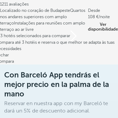
1211 avaliações
Localizado no coração de Budapeste
Quartos
Desde
nos andares superiores com amplo
108
/noite
terraço
Instalações para reuniões com amplo
Ver
disponibilidade
terraço ao ar livre
/3 hotéis selecionados para comparar
mpara até 3 hotéis e reserva o que melhor se adapta às tuas
ecessidades
echar
ompara
Con Barceló App tendrás el
mejor precio en la palma de la
mano
Reservar en nuestra app con my Barceló te
dará un 5% de descuento adicional.