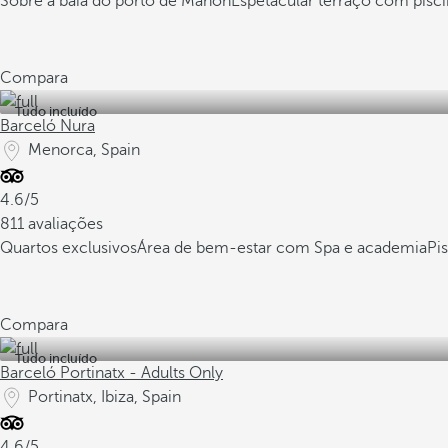
Sobre a baía do porto de Mahón
Espetacular terraço com pis
Compara
Tudo incluído
Barceló Nura
Menorca, Spain
4.6/5
811 avaliações
Quartos exclusivos
Área de bem-estar com Spa e academia
Pi
Compara
Tudo incluído
Barceló Portinatx - Adults Only
Portinatx, Ibiza, Spain
4.6/5