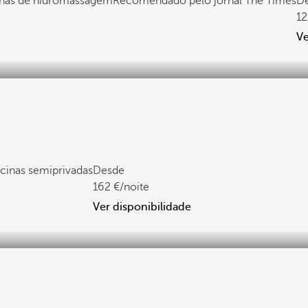
cinas de hidromassagem
Recomendado pelo jornal The Times
D
12
Ve
scinas semiprivadas
Desde
162
/noite
Ver disponibilidade