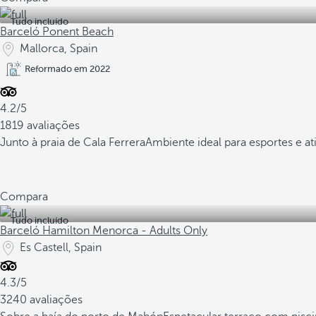
Tudo incluído
Barceló Ponent Beach
Mallorca, Spain
Reformado em 2022
4.2/5
1819 avaliações
Junto à praia de Cala Ferrera
Ambiente ideal para esportes e ati
Compara
Tudo incluído
Barceló Hamilton Menorca - Adults Only
Es Castell, Spain
4.3/5
3240 avaliações