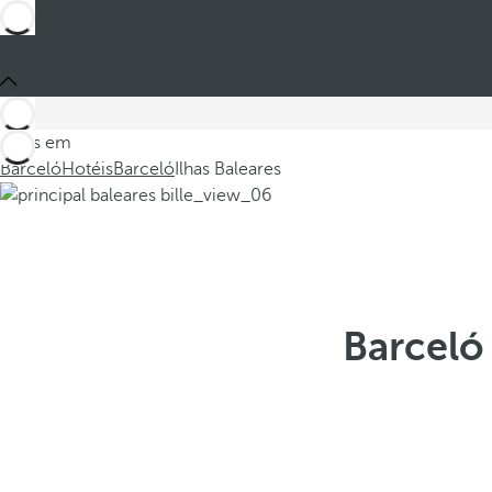
Estes em
Barceló
Hotéis
Barceló
Ilhas Baleares
Barceló 