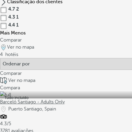
Classificação dos clientes
4.7
2
4.3
1
4.4
1
Mais
Menos
Comparar
Ver no mapa
4
hotéis
Comparar
Ver no mapa
Compara
Tudo incluído
Barceló Santiago - Adults Only
Puerto Santiago, Spain
4.3/5
3781 avaliações