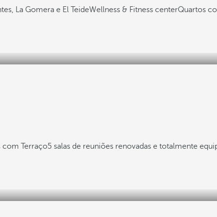
ntes, La Gomera e El Teide
Wellness & Fitness center
Quartos c
s com Terraço
5 salas de reuniões renovadas e totalmente equi