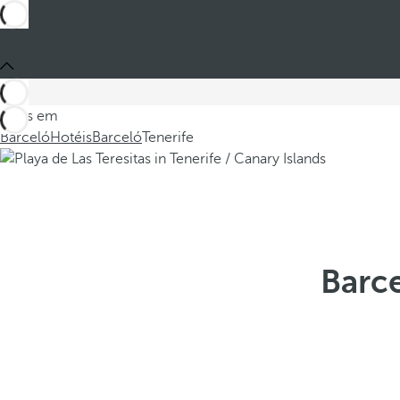
Estes em
Barceló
Hotéis
Barceló
Tenerife
Barce