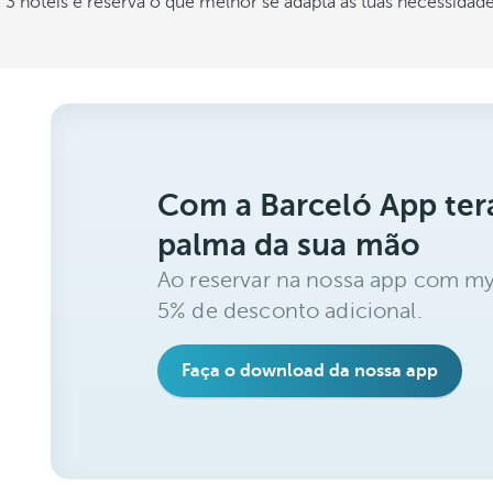
3 hotéis e reserva o que melhor se adapta às tuas necessidad
Com a Barceló App ter
palma da sua mão
Ao reservar na nossa app com my
5% de desconto adicional.
Faça o download da nossa app