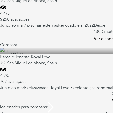
San Miguel de Abona, Spain
4.4/5
9250 avaliações
Junto ao mar
7 piscinas externas
Renovado em 2022
Desde
180
/noit
Ver dispon
Compara
Tudo incluído
Barceló Tenerife Royal Level
San Miguel de Abona, Spain
4.7/5
767 avaliações
Junto ao mar
Exclusividade Royal Level
Excelente gastronomia
elecionados para comparar