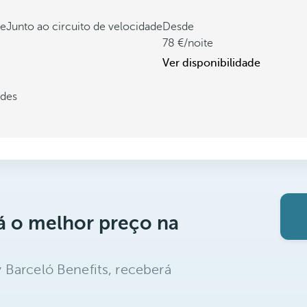
te
Junto ao circuito de velocidade
Desde
78
/noite
Ver disponibilidade
ades
á o melhor preço na
 Barceló Benefits, receberá