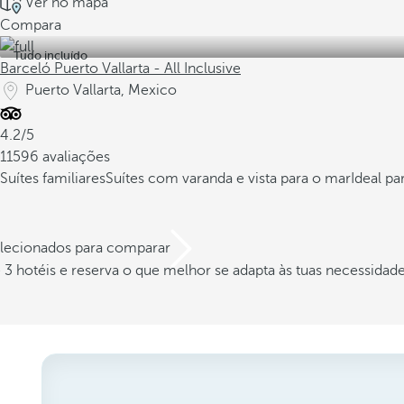
Ver no mapa
Compara
Tudo incluído
Barceló Puerto Vallarta - All Inclusive
Puerto Vallarta, Mexico
4.2/5
11596 avaliações
Suítes familiares
Suítes com varanda e vista para o mar
Ideal p
elecionados para comparar
3 hotéis e reserva o que melhor se adapta às tuas necessidad