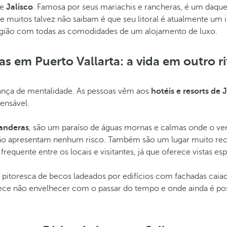
de
Jalisco
. Famosa por seus mariachis e rancheras, é um daquel
muitos talvez não saibam é que seu litoral é atualmente um im
região com todas as comodidades de um alojamento de luxo.
ias em Puerto Vallarta: a vida em outro r
mudança de mentalidade. As pessoas vêm aos
hotéis e resorts de 
ensável.
Banderas
, são um paraíso de águas mornas e calmas onde o ven
 não apresentam nenhum risco. Também são um lugar muito rec
o frequente entre os locais e visitantes, já que oferece vistas es
itoresca de becos ladeados por edifícios com fachadas caiad
ce não envelhecer com o passar do tempo e onde ainda é possí