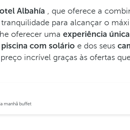
otel Albahía
, que oferece a combin
e tranquilidade para alcançar o máx
lhe oferecer uma
experiência única
a
piscina com solário
e dos seus
ca
preço incrível graças às ofertas qu
a manhã buffet