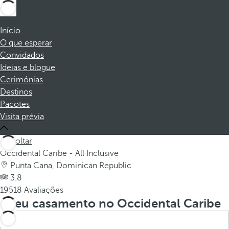
Início
O que esperar
Convidados
Ideias e blogue
Cerimónias
Destinos
Pacotes
Visita prévia
Voltar
Occidental Caribe - All Inclusive
Punta Cana, Dominican Republic
3.8
19518 Avaliações
Seu casamento no Occidental Caribe