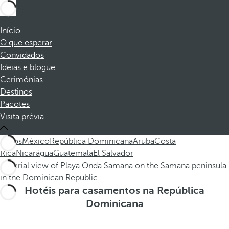
Início
O que esperar
Convidados
Ideias e blogue
Cerimónias
Destinos
Pacotes
Visita prévia
Todos
México
República Dominicana
Aruba
Costa
Rica
Nicarágua
Guatemala
El Salvador
Hotéis para casamentos na República
Dominicana