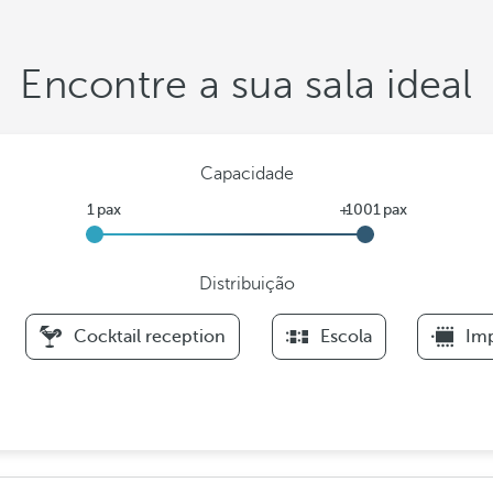
Encontre a sua sala ideal
Capacidade
Distribuição
F
Cocktail reception
Escola
Imp
i
l
t
e
r
s