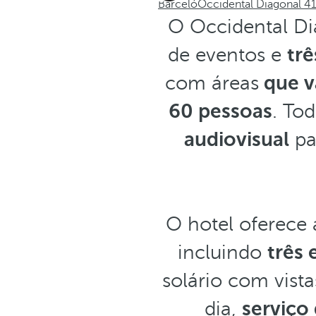
Barceló
Occidental Diagonal 4
O Occidental Di
de eventos e
trê
com áreas
que v
60 pessoas
. To
audiovisual
pa
O hotel oferece 
incluindo
três
solário com vista
dia,
serviço