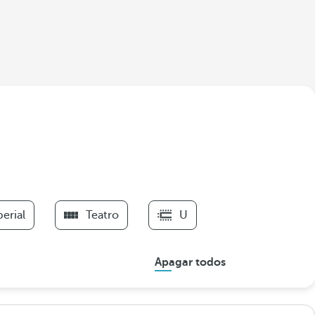
erial
Teatro
U
Apagar todos