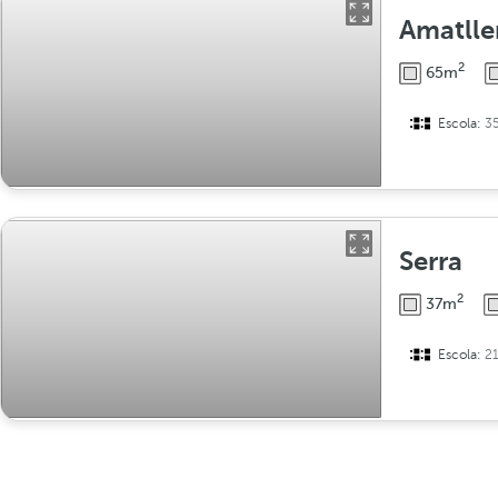
Amatll
2
65m
Escola:
3
Serra
2
37m
Escola:
2