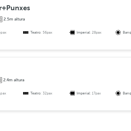
er+Punxes
2.5m altura
5pax
Teatro:
56pax
Imperial:
28pax
Banq
2.4m altura
1pax
Teatro:
32pax
Imperial:
17pax
Banq