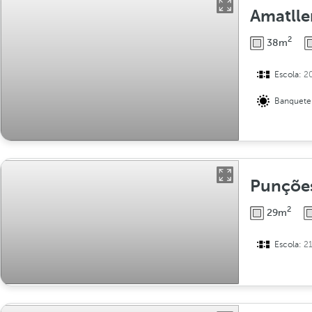
Amatlle
2
38m
Escola:
2
Banquete
Punçõe
2
29m
Escola:
2