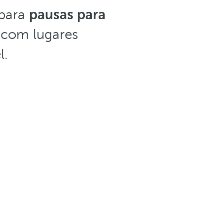
 para
pausas para
com lugares
l.