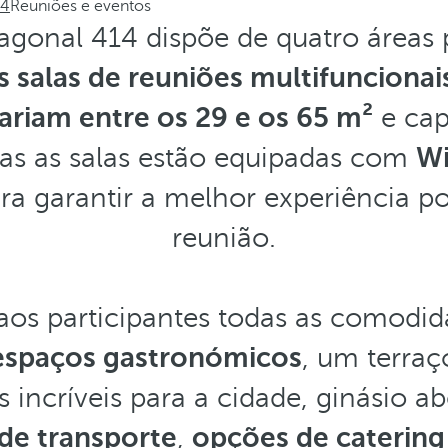
14
Reuniões e eventos
agonal 414 dispõe de quatro áreas p
s salas de reuniões multifunciona
ariam entre os 29 e os 65 m²
e cap
das as salas estão equipadas com
Wi
ra garantir a melhor experiência p
reunião.
aos participantes todas as comodid
 espaços gastronómicos
, um terraç
s incríveis para a cidade, ginásio a
 de transporte
,
opções de caterin