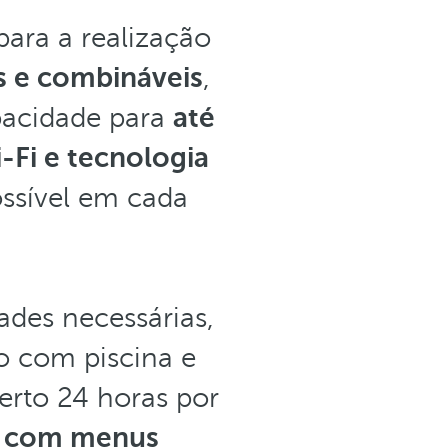
ara a realização
is e combináveis
,
acidade para
até
-Fi e tecnologia
ossível em cada
ades necessárias,
o com piscina e
berto 24 horas por
g com menus