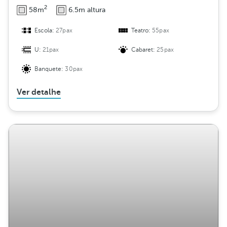
2
58m
6.5m altura
Escola:
27pax
Teatro:
55pax
U:
21pax
Cabaret:
25pax
Banquete:
30pax
Ver detalhe