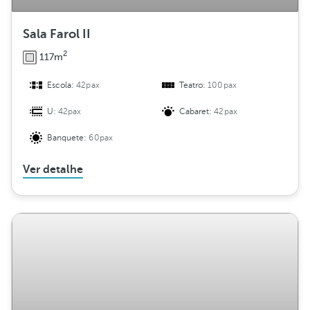
Sala Farol II
2
117m
Escola:
42pax
Teatro:
100pax
U:
42pax
Cabaret:
42pax
Banquete:
60pax
Ver detalhe