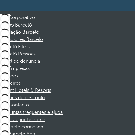
Corporativo
Grupo Barceló
Fundação Barceló
Vacaciones Barceló
Barceló Films
Barceló Pessoas
Canal de denúncia
Empresas
Afiliados
Parceiros
Dorint Hotels & Resorts
Cupões de desconto
Contacto
Perguntas frequentes e ajuda
Reserva por telefone
Contacte connosco
Barceló App