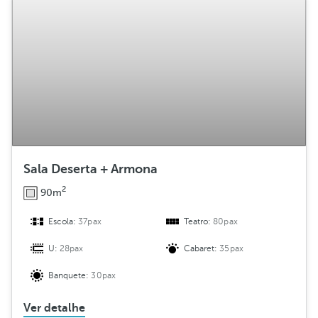
Sala Deserta + Armona
2
90m
Escola:
37pax
Teatro:
80pax
U:
28pax
Cabaret:
35pax
Banquete:
30pax
Ver detalhe