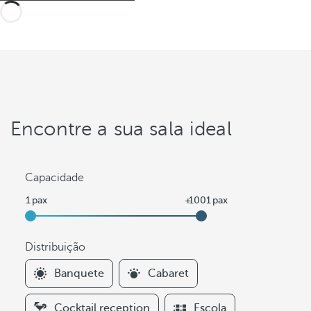
Encontre a sua sala ideal
Capacidade
Distribuição
F
Banquete
Cabaret
i
l
Cocktail reception
Escola