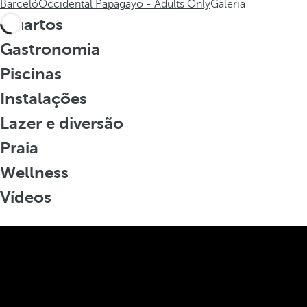
Barceló
Occidental Papagayo - Adults Only
Galeria
Quartos
Gastronomia
Piscinas
Instalações
Lazer e diversão
Praia
Wellness
Vídeos