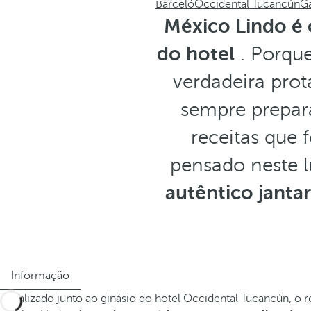
Barceló
Occidental Tucancún
G
México Lindo é 
do hotel
. Porque
verdadeira prot
sempre prepara
receitas que 
pensado neste 
autêntico janta
Informação
Localizado junto ao ginásio do hotel Occidental Tucancún, o r