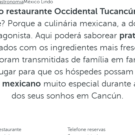
astronomia
México Lindo
o restaurante Occidental Tucancú
? Porque a culinária mexicana, a do
agonista. Aqui poderá saborear
prat
dos com os ingredientes mais fres
foram transmitidas de família em fam
lugar para que os hóspedes possam 
r mexicano
muito especial durante as
dos seus sonhos em Cancún.
estaurante
Telefone reservas