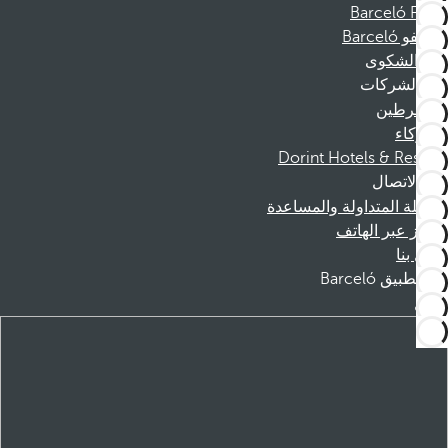
Barceló Films
موظفو Barceló
قناة الشكوى
الشركات
المنخرطين
الشركاء
Dorint Hotels & Resorts
الاتصال
الأسئلة المتداولة والمساعدة
الحجز عبر الهاتف
اتصل بنا
تطبيق Barceló
تنزيل