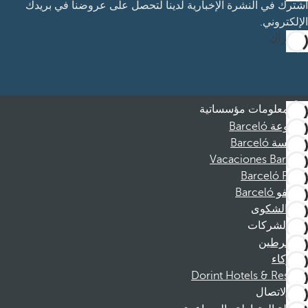
اشترك في النشرة الإخبارية لدينا لتحصل على عروضنا في بريدك
الإلكتروني.
الاشتراك
معلومات مؤسساتية
مجموعة Barceló
مؤسسة Barceló
Vacaciones Barceló
Barceló Films
موظفو Barceló
قناة الشكوى
الشركات
المنخرطين
الشركاء
Dorint Hotels & Resorts
الاتصال