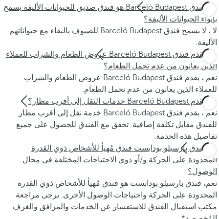
هل فندق Barceló Budapest هو فندق صديق للحيوانات الأليفة يسمح
بإيواء الحيوانات الأليفة؟
لا ، لا يسمح فندق Barceló Budapest للضيوف بالبقاء مع حيواناتهم
الأليفة.
هل يقدم فندق Barceló Budapest عروض الطعام والشراب للعملاء
الذين يعانون من عدم تحمل الطعام؟
نعم ، يقدم فندق Barceló Budapest عروض الطعام والشراب
للعملاء الذين يعانون من عدم تحمل الطعام.
هل يقدم Barceló Budapest خدمات النقل إلى أقرب مطار؟
نعم ، يقدم فندق Barceló Budapest خدمة نقل إلى أقرب مطار
للفندق مقابل تكلفة إضافية. تحقق مع الفندق للحصول على جميع
تفاصيل هذه الخدمة.
هل فندق بارسيلو بودابست فندق مُهيأ للأشخاص ذوي القدرة
المحدودة على الحركة و/أو ذوي الاحتياجات المختلفة في مجال
الوصول؟
نعم، فندق بارسيلو بودابست هو فندق مُهيأ للأشخاص ذوي القدرة
المحدودة على الحركة واحتياجات الوصول الأخرى. يرجى مراجعة
مكتب استقبال الفندق للاستفسار عن الخدمات والمرافق والغرف
المُخصصة*.