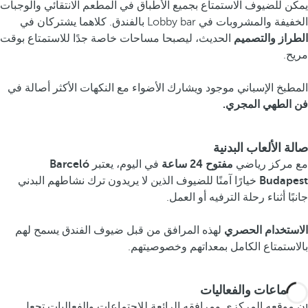
يمكن للضيوف الاستمتاع بجميع الأطباق في المطعم الانتقائي والوجبات
الخفيفة والمشروبات في Lobby bar بالفندق. كلاهما يشتركان في
الطراز والتصميم
الحديث، ليصبحا مساحات خاصة جدًا للاستمتاع بوقت
مريح.
المطبخ الإسباني موجود ويشارك الأضواء مع النكهات الأكثر أصالة في
فن الطهي المجري.
صالة الألعاب البدنية
مع مركز رياضي
مفتوح
24 ساعة
في اليوم، يعتبر
Barceló
Budapest
خيارًا آمنًا للضيوف الذين لا يريدون ترك نشاطهم البدني
جانبًا أثناء رحلة الترفيه أو العمل.
الاستخدام الحصري
لهذه المرافق من قبل ضيوف الفندق يسمح لهم
بالاستمتاع الكامل بمعداتهم وخصوصيتهم.
الاجتماعات والفعاليات
إن موقعه المركزي ومرافقه الرائعة للاجتماعات والفعاليات تجعل