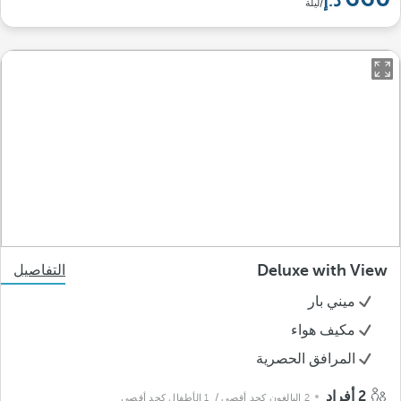
/ليلة
Deluxe with View
التفاصيل
ميني بار
مكيف هواء
المرافق الحصرية
2 أفراد
2 البالغون كحد أقصى
/ 1 الأطفال كحد أقصى