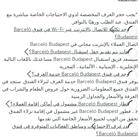
*يجب حجز الغرف المخصصة لذوي الاحتياجات الخاصة مباشرة مع
الفندق، عند الطلب ورهنًا بالتوافر.
هل يوجد تكلفة للاتصال بالإنترنت عبر Wi-Fi في فندق Barceló
Budapest؟
اتصال العملاء بالإنترنت مجاني في Barceló Budapest.
بأي لغات يتم تقديم حفل استقبال Barceló Budapest؟
سيسعد فريق استقبال Barceló Budapest مساعدتك باللغات التالية:
الإنجليزية ، الإسبانية ، الألمانية ، المجرية.
هل يوجد في فندق Barceló Budapest خدمة الغرف؟
يوفر فندق Barceló Budapest خدمة الغرف لنزلاء الفندق. ستجد في
الفندق جميع المعلومات الضرورية حول عروض الطعام والشراب في
الغرفة والأسعار والجداول الزمنية ...
هل إفطار Barceló Budapest مشمول في أماكن إقامة العملاء؟
لا ، فطور Barceló Budapest غير مشمول في إقامة نزلاء الفندق.
تحقق من الويب لجميع الأسعار الخاصة التي نقدمها.
كم عدد غرف الاجتماعات ومناطق الفعاليات المتوفرة في فندق
Barceló Budapest؟