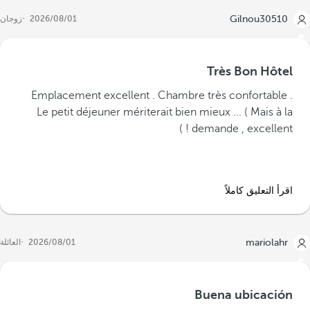
Gilnou30510
01‏/08‏/2026
زوجان
Très Bon Hôtel
Emplacement excellent . Chambre très confortable .
Le petit déjeuner mériterait bien mieux ... ( Mais à la
demande , excellent ! )
اقرأ التعليق كاملاً
mariolahr
01‏/08‏/2026
العائلة
Buena ubicación