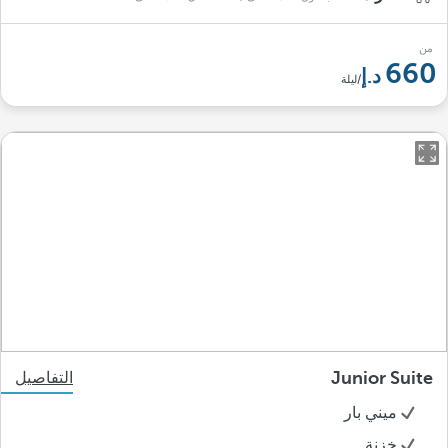
من
660
/ليلة
Junior Suite
التفاصيل
ميني بار
خزنة