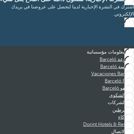
اشترك في النشرة الإخبارية لدينا لتحصل على عروضنا في بريدك
الإلكتروني.
الاشتراك
معلومات مؤسساتية
مجموعة Barceló
مؤسسة Barceló
Vacaciones Barceló
Barceló Films
موظفو Barceló
قناة الشكوى
الشركات
المنخرطين
الشركاء
Dorint Hotels & Resorts
الاتصال