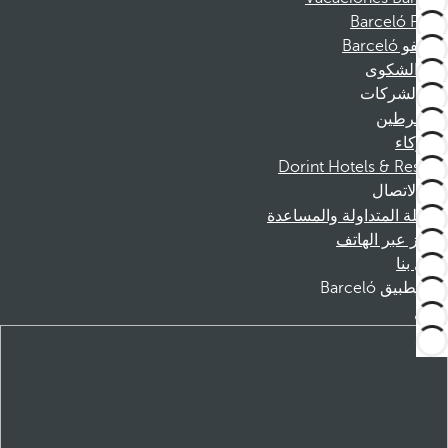
Barceló Films
موظفو Barceló
قناة الشكوى
الشركات
المنخرطين
الشركاء
Dorint Hotels & Resorts
الاتصال
الأسئلة المتداولة والمساعدة
الحجز عبر الهاتف
اتصل بنا
تطبيق Barceló
تنزيل