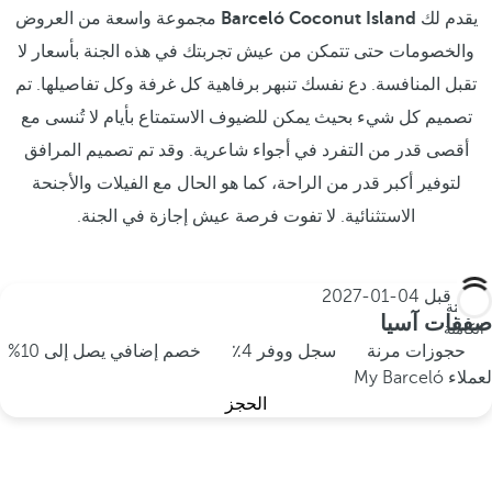
يقدم لك
Barceló Coconut Island
مجموعة واسعة من العروض
والخصومات حتى تتمكن من عيش تجربتك في هذه الجنة بأسعار لا
تقبل المنافسة. دع نفسك تنبهر برفاهية كل غرفة وكل تفاصيلها. تم
تصميم كل شيء بحيث يمكن للضيوف الاستمتاع بأيام لا تُنسى مع
أقصى قدر من التفرد في أجواء شاعرية. وقد تم تصميم المرافق
لتوفير أكبر قدر من الراحة، كما هو الحال مع الفيلات والأجنحة
الاستثنائية. لا تفوت فرصة عيش إجازة في الجنة.
احجز قبل
04-01-2027
الإقامة
صفقات آسيا
الكاملة
حجوزات مرنة
سجل ووفر 4٪
خصم إضافي يصل إلى 10%
لعملاء My Barceló
الحجز