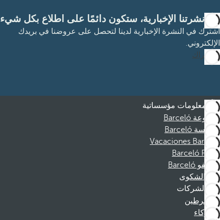
مع نشرتنا الإخبارية، ستكون دائمًا على اطلاع بكل شيء
اشترك في النشرة الإخبارية لدينا لتحصل على عروضنا في بريدك
الإلكتروني.
الاشتراك
معلومات مؤسساتية
مجموعة Barceló
مؤسسة Barceló
Vacaciones Barceló
Barceló Films
موظفو Barceló
قناة الشكوى
الشركات
المنخرطين
الشركاء