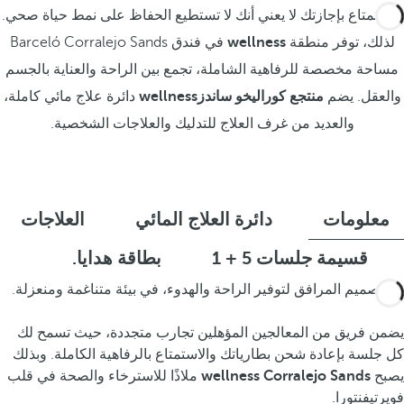
الاستمتاع بإجازتك لا يعني أنك لا تستطيع الحفاظ على نمط حياة صحي.
لذلك، توفر منطقة
wellness
في فندق Barceló Corralejo Sands
مساحة مخصصة للرفاهية الشاملة، تجمع بين الراحة والعناية بالجسم
والعقل. يضم
منتجع كوراليخو ساندزwellness
دائرة علاج مائي كاملة،
والعديد من غرف العلاج للتدليك والعلاجات الشخصية.
معلومات
دائرة العلاج المائي
العلاجات
قسيمة جلسات 5 + 1
بطاقة هدايا.
تم تصميم المرافق لتوفير الراحة والهدوء، في بيئة متناغمة ومنعزلة.
يضمن فريق من المعالجين المؤهلين تجارب متجددة، حيث تسمح لك
كل جلسة بإعادة شحن بطارياتك والاستمتاع بالرفاهية الكاملة. وبذلك
يصبح
wellness Corralejo Sands
ملاذًا للاسترخاء والصحة في قلب
فويرتيفنتورا.