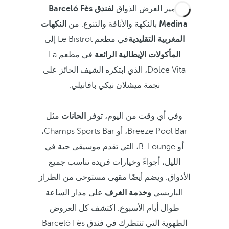
يتميز العرض الذواق
لفندق Barceló Fès
Medina
بالنكهة والأناقة والتنوع. من
النكهات
المغربية التقليدية
في مطعم Le Bistrot إلى
المأكولات الإيطالية الرائعة
في مطعم La
Dolce Vita، الذي ابتكره الشيف الحائز على
نجمة ميشلان نيكي بافانيلي.
وفي أي وقت من اليوم، توفر
الحانات
مثل
Breeze Pool Bar، أو Champs Sports Bar،
أو B-Lounge، التي تقدم موسيقى حية في
الليل، أجواءً وخيارات فريدة تناسب جميع
الأذواق. ويضم أيضًا مقهى مستوحى من الطراز
الباريسي
وخدمة الغرف
على مدار الساعة
طوال أيام الأسبوع. اكتشف كل العروض
الطهوية التي تنتظرك في فندق Barceló Fès