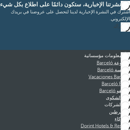
مع نشرتنا الإخبارية، ستكون دائمًا على اطلاع بكل شيء
اشترك في النشرة الإخبارية لدينا لتحصل على عروضنا في بريدك
الإلكتروني.
الاشتراك
معلومات مؤسساتية
مجموعة Barceló
مؤسسة Barceló
Vacaciones Barceló
Barceló Films
موظفو Barceló
قناة الشكوى
الشركات
المنخرطين
الشركاء
Dorint Hotels & Resorts