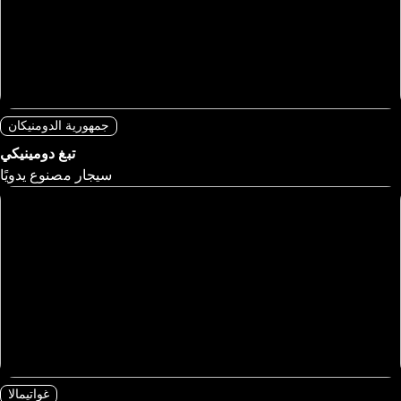
جمهورية الدومنيكان
تبغ دومينيكي
سيجار مصنوع يدويًا
غواتيمالا