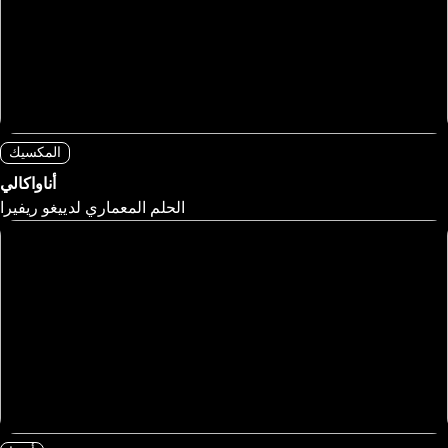
المكسيك
أناواكالي
الحلم المعماري لدييغو ريفيرا