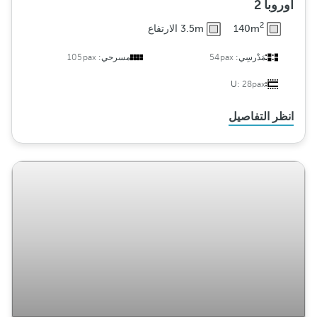
أوروبا 2
2
140m
3.5m الارتفاع
مَدْرسِي:
54pax
مسرحي:
105pax
U:
28pax
انظر التفاصيل