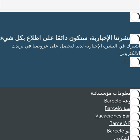
مع نشرتنا الإخبارية، ستكون دائمًا على اطلاع بكل شيء
اشترك في النشرة الإخبارية لدينا لتحصل على عروضنا في بريدك
الإلكتروني.
الاشتراك
معلومات مؤسساتية
مجموعة Barceló
مؤسسة Barceló
Vacaciones Barceló
Barceló Films
موظفو Barceló
قناة الشكوى