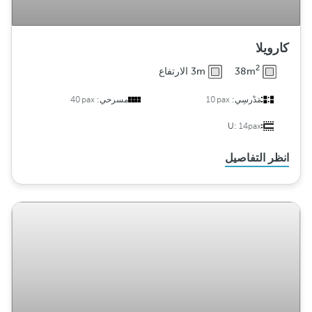
كارويلا
2
38m
3m الارتفاع
مَدْرسِي:
10pax
مسرحي:
40pax
U:
14pax
انظر التفاصيل