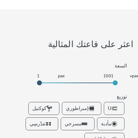
اعثر على قاعتك المثالية
السعة
توزيع
F
U
إمبراطوري
كوكتيل
i
l
مأدبة
مسرحي
مَدْرسِي
t
e