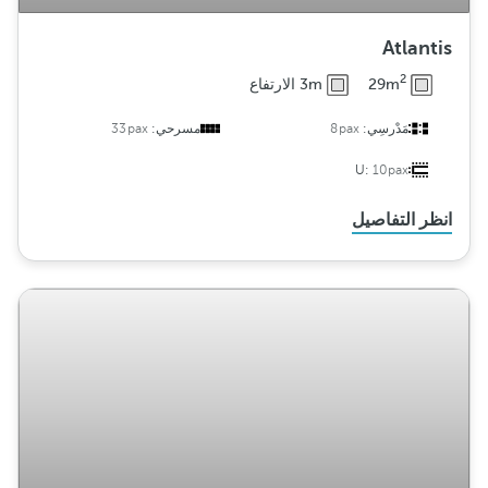
Atlantis
2
29m
3m الارتفاع
مَدْرسِي:
8pax
مسرحي:
33pax
U:
10pax
انظر التفاصيل