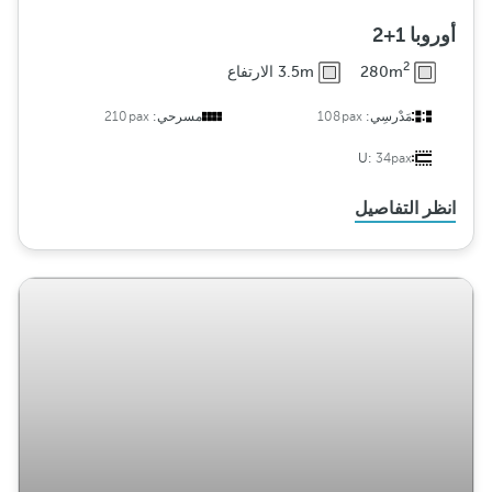
أوروبا 1+2
2
280m
3.5m الارتفاع
مَدْرسِي:
108pax
مسرحي:
210pax
U:
34pax
انظر التفاصيل