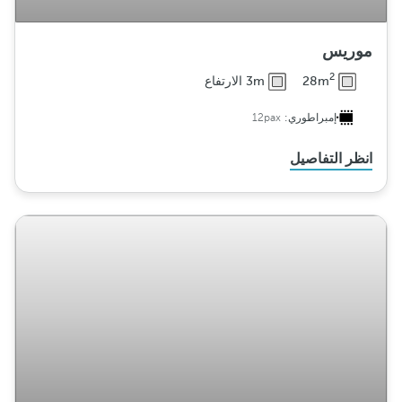
موريس
2
28m
3m الارتفاع
إمبراطوري:
12pax
انظر التفاصيل