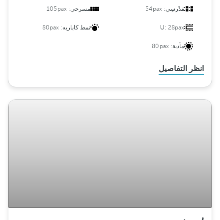
مَدْرسِي:
54pax
مسرحي:
105pax
28pax
U:
نمط كاباريه:
80pax
مأدبة:
80pax
انظر التفاصيل