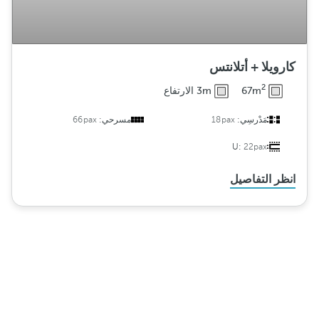
كارويلا + أتلانتس
2
67m
3m الارتفاع
مَدْرسِي:
18pax
مسرحي:
66pax
U:
22pax
انظر التفاصيل