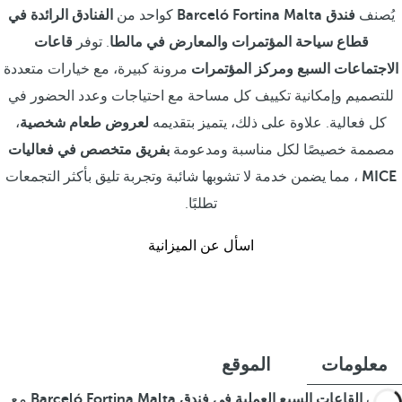
يُصنف
فندق Barceló Fortina Malta
كواحد من
الفنادق الرائدة في
قطاع سياحة المؤتمرات والمعارض في مالطا
. توفر
قاعات
الاجتماعات السبع
ومركز المؤتمرات
مرونة كبيرة، مع خيارات متعددة
للتصميم وإمكانية تكييف كل مساحة مع احتياجات وعدد الحضور في
كل فعالية. علاوة على ذلك، يتميز بتقديمه
لعروض طعام شخصية
،
مصممة خصيصًا لكل مناسبة ومدعومة
بفريق متخصص في فعاليات
MICE
، مما يضمن خدمة لا تشوبها شائبة وتجربة تليق بأكثر التجمعات
تطلبًا.
اسأل عن الميزانية
معلومات
الموقع
تتكيف
القاعات السبع العملية في فندق Barceló Fortina Malta
مع