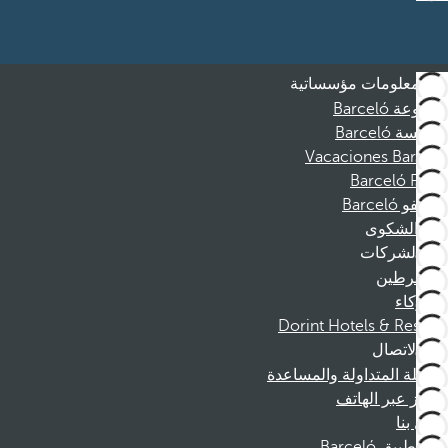
معلومات مؤسساتية
مجموعة Barceló
مؤسسة Barceló
Vacaciones Barceló
Barceló Films
موظفو Barceló
قناة الشكوى
الشركات
المنخرطين
الشركاء
Dorint Hotels & Resorts
الاتصال
الأسئلة المتداولة والمساعدة
الحجز عبر الهاتف
اتصل بنا
تطبيق Barceló