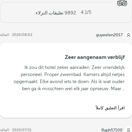
4.1
/5
9892
تعليقات النزلاء
guyeelen2017
02‏/08‏/2026
العائلة
Zeer aangenaam verblijf
‪Ik zou dit hotel zeker aanraden. Zeer vriendelijk
personeel. Proper zwembad. Kamers altijd netjes
opgemaakt. Elke avond iets te doen. Als ik wat ouder
ben ga ik misschien wel elk jaar opnieuw. Maar...‬
اقرأ التعليق كاملاً
Raph57100
31‏/07‏/2026
العائلة