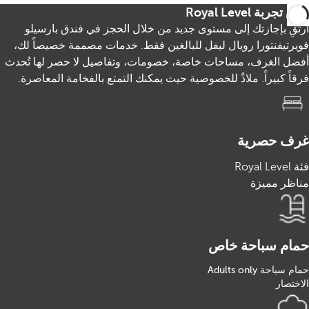
عش تجربة Royal Level
ارتقِ بإجازتك إلى مستوى جديد من خلال الحجز في فندق بارسيلو
فويرتيفنتورا رويال ليفل للبالغين فقط. خدمات مصممة خصيصاً لك،
أفضل الغرف، مساحات خاصة، خصومات، وتفاصيل لا حصر لها تُحدث
فرقاً كبيراً. ملاذٌ للخصوصية حيث يمكنك التمتع بالفخامة المعاصرة.
غرف حصرية
فئة Royal Level
مناظر مميزة
حمام سباحة خاص
حمام سباحة Adults only
الاختصار