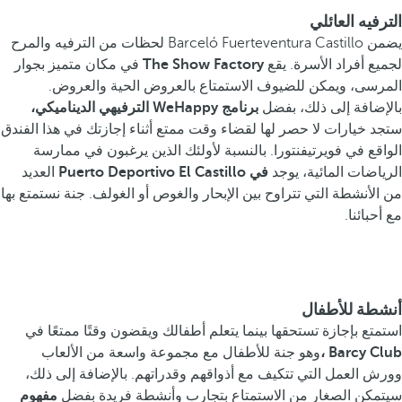
الترفيه العائلي
يضمن Barceló Fuerteventura Castillo لحظات من الترفيه والمرح
لجميع أفراد الأسرة. يقع
The Show Factory
في مكان متميز بجوار
المرسى، ويمكن للضيوف الاستمتاع بالعروض الحية والعروض.
بالإضافة إلى ذلك، بفضل
برنامج WeHappy الترفيهي الديناميكي،
ستجد خيارات لا حصر لها لقضاء وقت ممتع أثناء إجازتك في هذا الفندق
الواقع في فويرتيفنتورا. بالنسبة لأولئك الذين يرغبون في ممارسة
الرياضات المائية، يوجد
في Puerto Deportivo El Castillo
العديد
من الأنشطة التي تتراوح بين الإبحار والغوص أو الغولف. جنة نستمتع بها
مع أحبائنا.
أنشطة للأطفال
استمتع بإجازة تستحقها بينما يتعلم أطفالك ويقضون وقتًا ممتعًا في
Barcy Club ،
وهو جنة للأطفال مع مجموعة واسعة من الألعاب
وورش العمل التي تتكيف مع أذواقهم وقدراتهم. بالإضافة إلى ذلك،
سيتمكن الصغار من الاستمتاع بتجارب وأنشطة فريدة بفضل
مفهوم