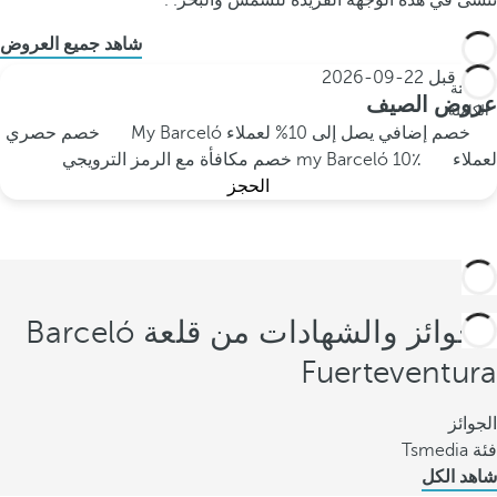
تُنسى في هذه الوجهة الفريدة للشمس والبحر. .
شاهد جميع العروض
احجز قبل
22-09-2026
الإقامة
عروض الصيف
الكاملة
خصم إضافي يصل إلى 10% لعملاء My Barceló
خصم حصري
لعملاء my Barceló
10٪ خصم مكافأة مع الرمز الترويجي
الحجز
الجوائز والشهادات من قلعة Barceló
Fuerteventura
الجوائز
فئة Tsmedia
شاهد الكل