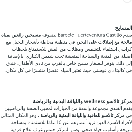
المسابح
يقدم Barceló Fuerteventura Castillo لضيوفه
مسبحين رائعين بمياه
مالحة مع إطلالات على البحر،
في منطقة محاطة بأشجار النخيل مع
كراسي استلقاء للتشمس ومظلات من القش للاستمتاع بلحظات
أصيلة من المتعة والسباحة المنعشة تحت شمس الكناري. بالإضافة
إلى ذلك، يتوفر للصغار مسبح خاص بالقرب من نادي الأطفال. فندق
في كاليتا دي فوستي حيث تعتبر المياه عنصرًا منتشرًا في كل مكان.
مركز ثالاسو wellness واللياقة البدنية والرياضة
يقدم الفندق مجموعة واسعة من الخيارات لمحبي الصحة والرياضيين
في
مركز ثالاسو للعافية واللياقة البدنية والرياضة
، وهو المكان المثالي
لأفراد الأسرة الذين تزيد أعمارهم عن 16 عامًا للاستمتاع بمساحة
مريحة وأسلوب حياة صحي. يضم المركز خمس غرف علاج فردية،