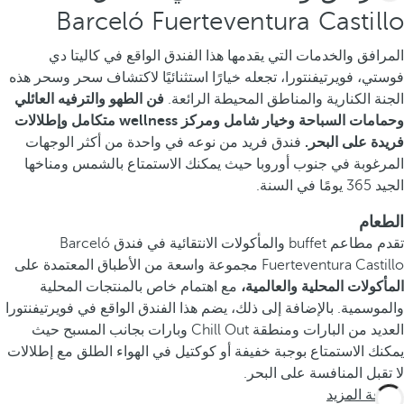
Barceló Fuerteventura Castillo
المرافق والخدمات التي يقدمها هذا الفندق الواقع في كاليتا دي
فوستي، فويرتيفنتورا، تجعله خيارًا استثنائيًا لاكتشاف سحر وسحر هذه
الجنة الكنارية والمناطق المحيطة الرائعة.
فن الطهو والترفيه العائلي
وحمامات السباحة وخيار شامل ومركز wellness متكامل وإطلالات
فريدة على البحر.
فندق فريد من نوعه في واحدة من أكثر الوجهات
المرغوبة في جنوب أوروبا حيث يمكنك الاستمتاع بالشمس ومناخها
الجيد 365 يومًا في السنة.
الطعام
تقدم مطاعم buffet والمأكولات الانتقائية في فندق Barceló
Fuerteventura Castillo مجموعة واسعة من الأطباق المعتمدة على
المأكولات المحلية والعالمية،
مع اهتمام خاص بالمنتجات المحلية
والموسمية. بالإضافة إلى ذلك، يضم هذا الفندق الواقع في فويرتيفنتورا
العديد من البارات ومنطقة Chill Out وبارات بجانب المسبح حيث
يمكنك الاستمتاع بوجبة خفيفة أو كوكتيل في الهواء الطلق مع إطلالات
لا تقبل المنافسة على البحر.
معرفة المزيد