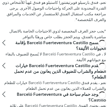
نعم، فندق بارسيلو فويرتيفنتورا كاستيلو هو فندق مُهيأ للأشخاص ذوي
القدرة المحدودة على الحركة واحتياجات الوصول الأخرى. يرجى
مراجعة مكتب استقبال الفندق للاستفسار عن الخدمات والمرافق
والغرف المُخصصة*.
*يجب حجز الغرف المخصصة لذوي الاحتياجات الخاصة بالاتصال
مباشرة بالفندق، ويتم الحجز بطلب خاص ورهنًا بالتوافر.
هل يسمح Barceló Fuerteventura Castillo بإقامة
الحيوانات الأليفة؟
لا ، في Barceló Fuerteventura Castillo لا يُسمح للضيوف بالبقاء
مع حيواناتهم الأليفة.
هل يقدم Barceló Fuerteventura Castillo خيارات
الطعام والشراب للضيوف الذين يعانون من عدم تحمل
الطعام؟
نعم ، يقدم فندق Barceló Fuerteventura Castillo خيارات للطعام
والشراب للعملاء الذين يعانون من عدم تحمل الطعام.
هل يوجد حمام سباحة في Barceló Fuerteventura
Castillo؟
نعم، يحتوي الفندق Barceló Fuerteventura Castillo على ثلاثة