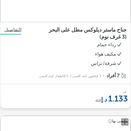
جناح ماستر ديلوكس مطل على البحر
التفاصيل
(3 غرف نوم)
رداء حمام
مكيف هواء
شرفة/ تراس
7 أفراد
5 البالغون كحد أقصى
/ 5 الأطفال كحد أقصى
من
1.133
/ليلة
موصى بها