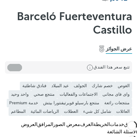
Barceló Fuerteventura
Castillo
عرض الجوائز
المشاركة
تتبع سعر هذا الفندق
أضف إلى المفضلة
شاهد المزيد من الصور ومقاطع الفيديو
الغوص
خصم شارك
الجولف
عيد الميلاد
فنادق شاطئية
واى فاى مجانى
الاجتماعات والفعاليات
منتجع صحي
واحد وحيد
منتجعات رائعة
منتجع بارسيلو فويرتيفنتورا بيتش
خدمة Premium
العائلات
شامل كل شيء
العطلات
الرياضات المائية
المطاعم
الفندق
خدمات
الخريطة
الغرف
معرض الصور
المرافق
العروض
الأسئلة الشائعة