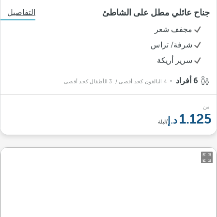
جناح عائلي مطل على الشاطئ
التفاصيل
مجفف شعر
شرفة/ تراس
سرير أريكة
6 أفراد
4 البالغون كحد أقصى
/ 3 الأطفال كحد أقصى
من
1.125
/ليلة