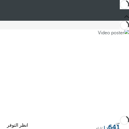
من
انظر التوفر
641
/ليلة