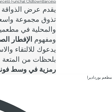
arceló Funchal Oldtown
Barceló
يقدم عرض الذواقة
تذوق مجموعة واسعة 
والمحلية في مطعمي
ومفهوم
الإفطار ال
يدعوك للالتقاء والا
بلحظات من المتعة ا
رمزية في وسط فون
مطعم بورداديرا