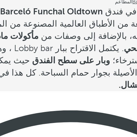
B
المطاعم
 في فندق
Barceló Funchal Oldtown
من الأطباق العالمية المصنوعة من الم
ه، بالإضافة إلى وصفات من
مأكولات ماد
صحي
. يكتمل الا
سترخاء؛
وبار على سطح الفندق
حيث يمكن
لأصيلة بجوار حمام السباحة. كل هذا ف
شال.