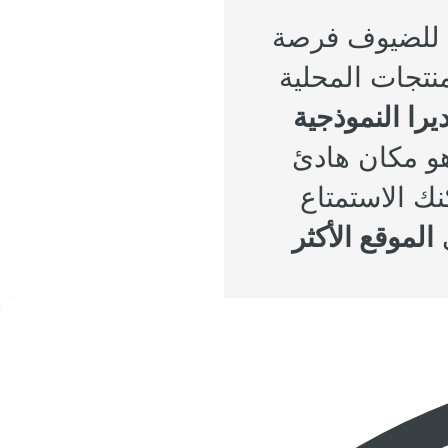
للضيوف فرصة
نتجات المحلية
يرا النموذجية
قتراح ببار Lobby bar ، وهو مكان هادئ
ك الاستمتاع
ي
الموقع الأكثر