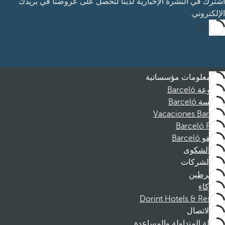
اشترك في النشرة الإخبارية لدينا لتحصل على عروضنا في بريدك
الإلكتروني.
الاشتراك
معلومات مؤسساتية
مجموعة Barceló
مؤسسة Barceló
Vacaciones Barceló
Barceló Films
موظفو Barceló
قناة الشكوى
الشركات
المنخرطين
الشركاء
Dorint Hotels & Resorts
الاتصال
الأسئلة المتداولة والمساعدة